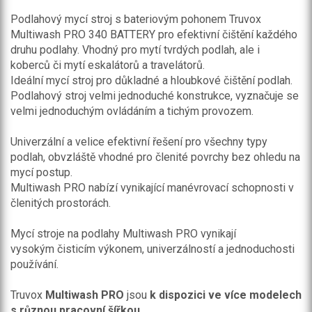
Podlahový mycí stroj s bateriovým pohonem Truvox
Multiwash PRO 340 BATTERY pro efektivní čištění každého
druhu podlahy. Vhodný pro mytí tvrdých podlah, ale i
koberců či mytí eskalátorů a travelátorů.
Ideální mycí stroj pro důkladné a hloubkové čištění podlah.
Podlahový stroj velmi jednoduché konstrukce, vyznačuje se
velmi jednoduchým ovládáním a tichým provozem.
Univerzální a velice efektivní řešení pro všechny typy
podlah, obvzláště vhodné pro členité povrchy bez ohledu na
mycí postup.
Multiwash PRO nabízí vynikající manévrovací schopnosti v
členitých prostorách.
Mycí stroje na podlahy Multiwash PRO vynikají
vysokým čisticím výkonem, univerzálností a jednoduchosti
používání.
Truvox
Multiwash PRO
jsou
k dispozici ve více modelech
s různou pracovní šířkou
.