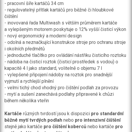
- pracovní šíře kartáčů 34 cm
- regulovatelný přítlak kartáčů pro běžné či hloubkové
čištění
- inovovaná řada Multiwash s větším průměrem kartáče
a vylepšeným motorem poskytuje o 12% vyšší čisticí výkon
- nový ergonomický a moderní design
- odolná a neznačkující konstrukce stroje pro ochranu stroje
i okolních předmětů
- jednoduché tlačítko pro ovládání nástřiku čisticího roztoku
- nádoba na čisticí roztok (čisticí prostředek s vodou) o
kapacitě 4 l jako standard, volitelně o objemu 7 l
- vylepšené připojení nádoby na roztok pro snadnější
vyjmutí a rychlejší plnění
- velmi tichý chod vhodný pro čištění podlah za provozu
- mytí a sušení zanechává podlahy připravené k chůzi
během několika vteřin
Kartáče
různých tvrdostí jsou k dispozici
pro
standardní
běžné
mytí tvrdých podlah
nebo
pro intenzivní čištění
stejně jako kartáče
pro
čištění koberců
nebo kartáče
pro