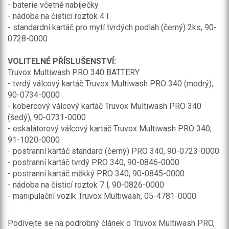
- baterie včetně nabíječky
- nádoba na čisticí roztok 4 l
- standardní kartáč pro mytí tvrdých podlah (černý) 2ks, 90-
0728-0000
VOLITELNÉ PŘÍSLUŠENSTVÍ:
Truvox Multiwash PRO 340 BATTERY
- tvrdý válcový kartáč Truvox Multiwash PRO 340 (modrý),
90-0734-0000
- kobercový válcový kartáč Truvox Multiwash PRO 340
(šedý), 90-0731-0000
- eskalátorový válcový kartáč Truvox Multiwash PRO 340,
91-1020-0000
- postranní kartáč standard (černý) PRO 340, 90-0723-0000
- postranní kartáč tvrdý PRO 340, 90-0846-0000
- postranní kartáč měkký PRO 340, 90-0845-0000
- nádoba na čisticí roztok 7 l, 90-0826-0000
- manipulační vozík Truvox Multiwash, 05-4781-0000
Podívejte se na podrobný článek o Truvox Multiwash PRO,