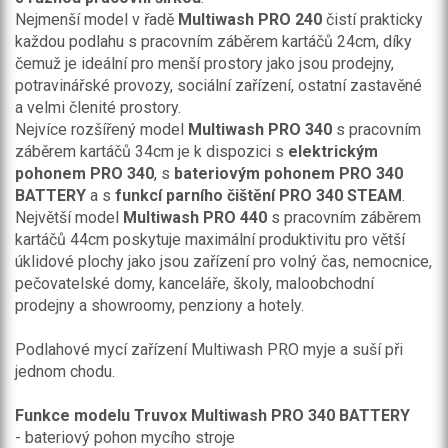
Nejmenší model v řadě
Multiwash
PRO 240
čistí prakticky
každou podlahu s pracovním záběrem kartáčů 24cm, díky
čemuž je ideální pro menší prostory jako jsou prodejny,
potravinářské provozy, sociální zařízení, ostatní zastavěné
a velmi členité prostory.
Nejvíce rozšířený model
Multiwash
PRO 340
s pracovním
záběrem kartáčů 34cm je k dispozici s
elektrickým
pohonem PRO 340
, s
bateriovým pohonem PRO 340
BATTERY
a s
funkcí parního čištění PRO 340 STEAM
.
Největší model
Multiwash
PRO 440
s pracovním záběrem
kartáčů 44cm poskytuje maximální produktivitu pro větší
úklidové plochy jako jsou zařízení pro volný čas, nemocnice,
pečovatelské domy, kanceláře, školy, maloobchodní
prodejny a showroomy, penziony a hotely.
Podlahové mycí zařízení Multiwash PRO myje a suší při
jednom chodu.
Funkce modelu Truvox Multiwash PRO 340 BATTERY
- bateriový pohon mycího stroje