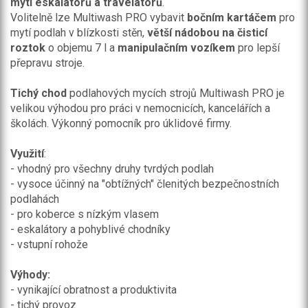
mytí eskalátorů a travelátorů
.
Volitelně lze Multiwash PRO vybavit
bočním kartáčem
pro
mytí podlah v blízkosti stěn,
větší nádobou na čisticí
roztok
o objemu 7 l a
manipulačním vozíkem
pro lepší
přepravu stroje.
Tichý chod
podlahových mycích strojů Multiwash PRO je
velikou výhodou pro práci v nemocnicích, kancelářích a
školách. Výkonný pomocník pro úklidové firmy.
Využití
:
- vhodný pro všechny druhy tvrdých podlah
- vysoce účinný na "obtížných" členitých bezpečnostních
podlahách
- pro koberce s nízkým vlasem
- eskalátory a pohyblivé chodníky
- vstupní rohože
Výhody:
- vynikající obratnost a produktivita
- tichý provoz