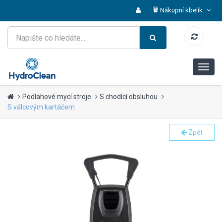
Nákupní kbelík
Podlahové mycí stroje
S chodící obsluhou
S válcovým kartáčem
Zpět