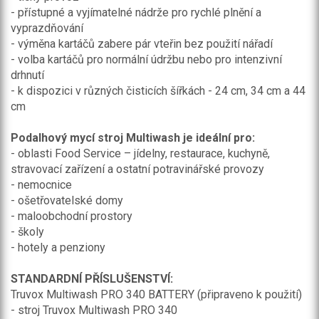
- přístupné a vyjímatelné nádrže pro rychlé plnění a
vyprazdňování
- výměna kartáčů zabere pár vteřin bez použití nářadí
- volba kartáčů pro normální údržbu nebo pro intenzivní
drhnutí
- k dispozici v různých čisticích šířkách - 24 cm, 34 cm a 44
cm
Podalhový mycí stroj Multiwash je ideální pro:
- oblasti Food Service – jídelny, restaurace, kuchyně,
stravovací zařízení a ostatní potravinářské provozy
- nemocnice
- ošetřovatelské domy
- maloobchodní prostory
- školy
- hotely a penziony
STANDARDNÍ PŘÍSLUŠENSTVÍ:
Truvox Multiwash PRO 340 BATTERY (připraveno k použití)
- stroj Truvox Multiwash PRO 340