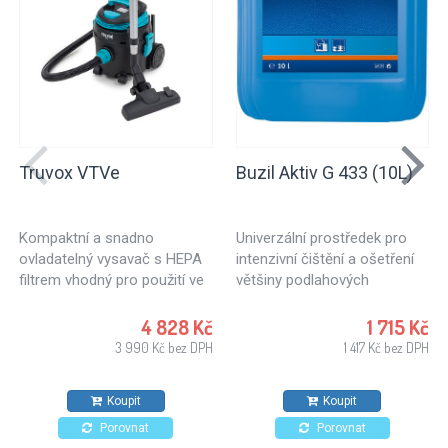
Truvox VTVe
Buzil Aktiv G 433 (10L)
Kompaktní a snadno
Univerzální prostředek pro
ovladatelný vysavač s HEPA
intenzivní čištění a ošetření
filtrem vhodný pro použití ve
většiny podlahových
zdravotnictví, školství, ale
materiálů a povrchů vodě
také pro úklid kanceláří,
odolných.
4 828 Kč
1 715 Kč
hotelů, obchodů.. Vhodný pro
3 990 Kč bez DPH
1 417 Kč bez DPH
každodenní použití.
Koupit
Koupit
Porovnat
Porovnat