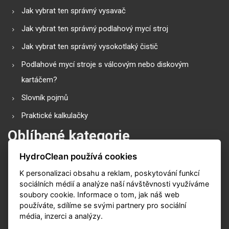
Jak vybrat ten správný vysavač
Jak vybrat ten správný podlahový mycí stroj
Jak vybrat ten správný vysokotlaký čistič
Podlahové mycí stroje s válcovým nebo diskovým
kartáčem?
Slovník pojmů
Praktické kalkulačky
Oblíbené kategorie
HydroClean používá cookies
Průmyslové vysavače
K personalizaci obsahu a reklam, poskytování funkcí
Vysokotlaké čističe
sociálních médií a analýze naší návštěvnosti využíváme
Podlahové mycí stroje
soubory cookie. Informace o tom, jak náš web
používáte, sdílíme se svými partnery pro sociální
Zametací stroje
média, inzerci a analýzy.
Čističe koberů