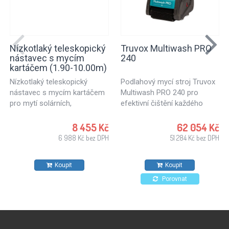
Nízkotlaký teleskopický
Truvox Multiwash PRO
nástavec s mycím
240
kartáčem (1.90-10.00m)
Nízkotlaký teleskopický
Podlahový mycí stroj Truvox
nástavec s mycím kartáčem
Multiwash PRO 240 pro
pro mytí solárních,
efektivní čištění každého
fotovoltaických panelů,
druhu podlahy. Vhodný pro
skleněných ploch budov a
mytí tvrdých podlah, ale i
8 455 Kč
62 054 Kč
ostatních hladkých ploch ve
koberců či mytí eskalátorů a
6 988 Kč bez DPH
51 284 Kč bez DPH
větších výškách.
travelátorů. Ideální mycí stroj
Teleskopická tyč o délce 1.90
pro důkladné a hloubkové
Koupit
Koupit
- 10.00 m s mycím
čištění podlah. Podlahový
kartáčem. Sada pro
stroj velmi jednoduché
Porovnat
bezpečné a efektivní čištění
konstrukce, vyznačuje se
solárních a fotovoltaických
velmi jednoduchým
systémů.
ovládáním a tichým
provozem.