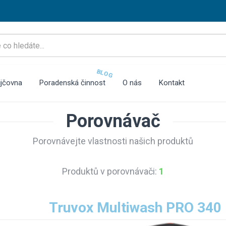
BLOG
jčovna
Poradenská činnost
O nás
Kontakt
Porovnávač
Porovnávejte vlastnosti našich produktů
Produktů v porovnávači:
1
Truvox Multiwash PRO 340 