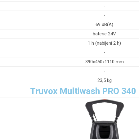
-
-
69 dB(A)
baterie 24V
1 h (nabíjení 2 h)
-
390x450x1110 mm
-
23,5 kg
Truvox Multiwash PRO 340 