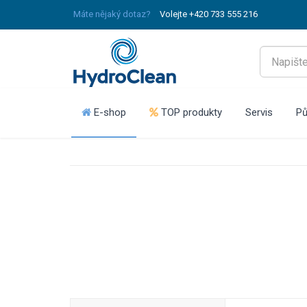
Máte nějaký dotaz?
Volejte +420 733 555 216
E-shop
TOP produkty
Servis
Pů