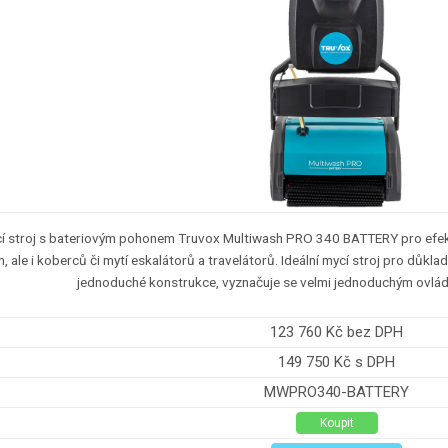
í stroj s bateriovým pohonem Truvox Multiwash PRO 340 BATTERY pro efekti
, ale i koberců či mytí eskalátorů a travelátorů. Ideální mycí stroj pro důkl
jednoduché konstrukce, vyznačuje se velmi jednoduchým ovlá
123 760 Kč bez DPH
149 750 Kč s DPH
MWPRO340-BATTERY
Koupit