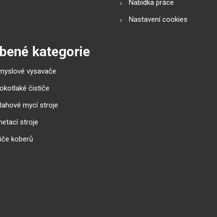
Nabídka práce
Nastavení cookies
bené kategorie
myslové vysavače
okotlaké čističe
lahové mycí stroje
etací stroje
tiče koberů