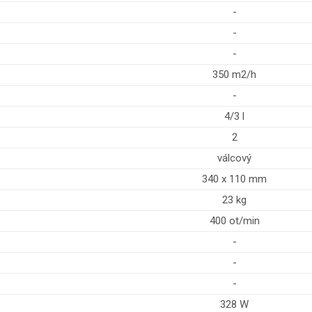
-
-
-
350 m2/h
-
4/3 l
2
válcový
340 x 110 mm
23 kg
400 ot/min
-
-
-
328 W