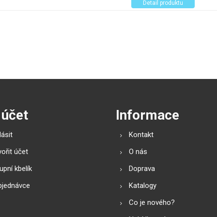
Detail produktu
 účet
Informace
lásit
Kontakt
ořit účet
O nás
pní kbelík
Doprava
bjednávce
Katalogy
Co je nového?