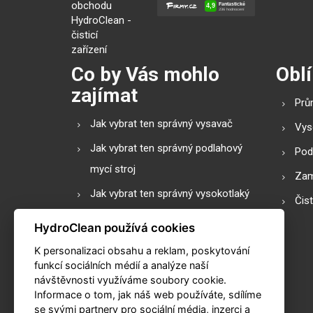
Co by Vás mohlo
Oblí
zajímat
Prů
Jak vybrat ten správný vysavač
Vys
Jak vybrat ten správný podlahový
Pod
mycí stroj
Zam
Jak vybrat ten správný vysokotlaký
Čis
čistič
HydroClean používá cookies
Podlahové mycí stroje s válcovým
K personalizaci obsahu a reklam, poskytování
nebo diskovým kartáčem?
funkcí sociálních médií a analýze naší
návštěvnosti využíváme soubory cookie.
Slovník pojmů
Informace o tom, jak náš web používáte, sdílíme
Praktické kalkulačky
se svými partnery pro sociální média, inzerci a