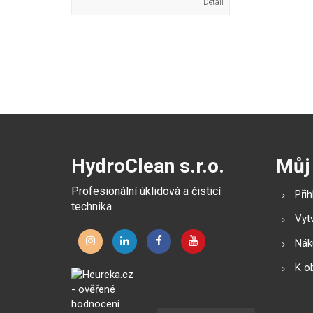
Detail
HydroClean s.r.o.
Můj
Profesionální úklidová a čisticí
Přih
technika
Vytv
Náku
K o