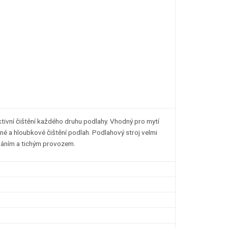
vní čištění každého druhu podlahy. Vhodný pro mytí
adné a hloubkové čištění podlah. Podlahový stroj velmi
dáním a tichým provozem.