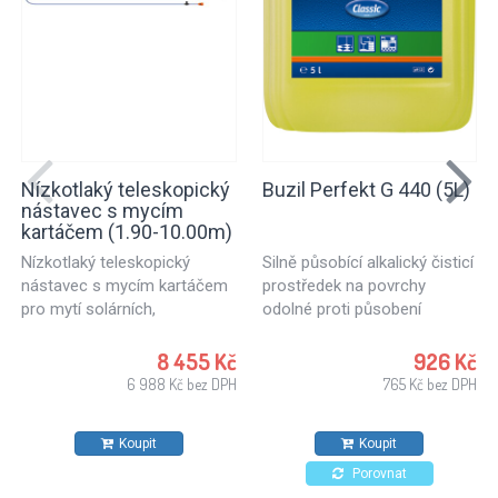
Nízkotlaký teleskopický
Buzil Perfekt G 440 (5L)
nástavec s mycím
kartáčem (1.90-10.00m)
Nízkotlaký teleskopický
Silně působící alkalický čisticí
nástavec s mycím kartáčem
prostředek na povrchy
pro mytí solárních,
odolné proti působení
fotovoltaických panelů,
alkaloidů, určený k čištění
skleněných ploch budov a
povrchů v dílnách,
8 455 Kč
926 Kč
ostatních hladkých ploch ve
průmyslových podnicích, k
6 988 Kč bez DPH
765 Kč bez DPH
větších výškách.
obnově po požárech,
Teleskopická tyč o délce 1.90
atestovaný pro potravinářský
Koupit
Koupit
- 10.00 m s mycím
průmysl. Vhodný také pro
kartáčem. Sada pro
čištění disků kol automobilů.
Porovnat
bezpečné a efektivní čištění