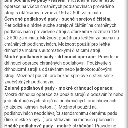
Bílé podlahové pady - leštění:
Pravidelné suché leštící
operace na všech chráněných podlahovinách prováděné
stroji s otáčkamiv rozmezí 150 až 500 za minutu.
Červené podlahové pady - suché sprejové čištění
:
Periodické a řádné suché sprejové čištění na chráněných
podlahovinách prováděné stroji s otáčkami v rozmezí 150
až 500 za minutu. Možnost použití pro leštění za sucha na
chráněných podlahovinách. Možnost použití pro lehké
drhnutí za mokra s automatickými čisticími stroji.
Modré podlahové pady - drhnoucí operace:
Pravidelné
drhnoucí operace chráněných podlahovin. Používejte s
drhnoucími stroji s odsáváním nebo jednokotoučovými
stroji. Možnost použití pro běžné sprejové čistění silně
znečištěných podlahovin.
Zelené podlahové pady - mokré drhnoucí operace:
Mokré drhnoucí operace za použití strojů s odsáváním nebo
jednokotoučových strojů na nechráněných podlahovinách
(dlaždice, kámen, beton …). Možnost použití na
podlahovinách neodolávající standardnímu černému padu
(lino, měkké vinyly…) pro strhávání na menších plochách.
Hnědé podlahové pady - mokré strhávání:
Pravidelné