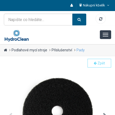
Nákupní kbelík
Podlahové mycí stroje
Příslušenství
Pady
Zpět