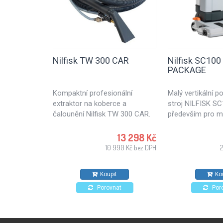
Nilfisk TW 300 CAR
Nilfisk SC100
PACKAGE
Kompaktní profesionální
Malý vertikální 
extraktor na koberce a
stroj NILFISK SC
čalounění Nilfisk TW 300 CAR.
především pro my
podlah. SC100 E 
možností pro ma
13 298 Kč
školy, restaurace
10 990 Kč bez DPH
čerpací stanice. 
malých ploch.
Koupit
Ko
Porovnat
Por