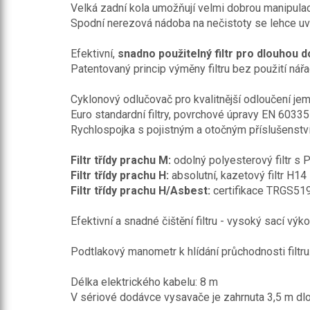
Velká zadní kola umožňují velmi dobrou manipula
Spodní nerezová nádoba na nečistoty se lehce uvo
Efektivní,
snadno použitelný filtr pro dlouhou 
Patentovaný princip výměny filtru bez použití nářa
Cyklonový odlučovač pro kvalitnější odloučení je
Euro standardní filtry, povrchové úpravy EN 6033
Rychlospojka s pojistným a otočným příslušenství
Filtr třídy prachu M:
odolný polyesterový filtr s 
Filtr třídy prachu H:
absolutní, kazetový filtr H14
Filtr třídy prachu H/Asbest:
certifikace TRGS519
Efektivní a snadné čištění filtru - vysoký sací výkon
Podtlakový manometr k hlídání průchodnosti filtru
Délka elektrického kabelu: 8 m
V sériové dodávce vysavače je zahrnuta 3,5 m dlo