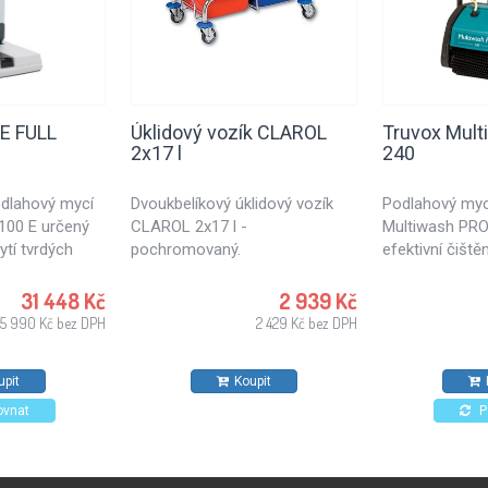
 E FULL
Úklidový vozík CLAROL
Truvox Mul
2x17 l
240
podlahový mycí
Dvoukbelíkový úklidový vozík
Podlahový mycí
100 E určený
CLAROL 2x17 l -
Multiwash PRO
tí tvrdých
pochromovaný.
efektivní čišt
je zajímavou
podlahy. Vhodn
lé obchody,
tvrdých podlah,
31 448 Kč
2 939 Kč
, kavárny či
mytí eskalátorů
25 990 Kč bez DPH
2 429 Kč bez DPH
Mistr v úklidu
Ideální mycí st
a hloubkové či
upit
Koupit
Podlahový stro
jednoduché ko
ovnat
P
vyznačuje se v
jednoduchým o
tichým provoz