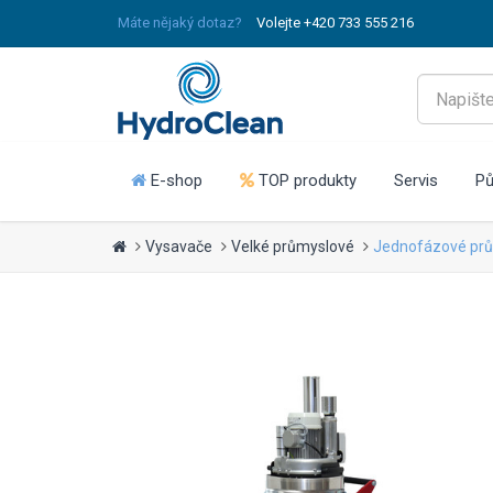
Máte nějaký dotaz?
Volejte +420 733 555 216
E-shop
TOP produkty
Servis
Pů
Vysavače
Velké průmyslové
Jednofázové pr