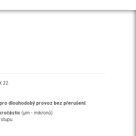
 22.
ro dlouhodobý provoz bez přerušení.
kročástic
(μm - mikronů).
ýstupu.