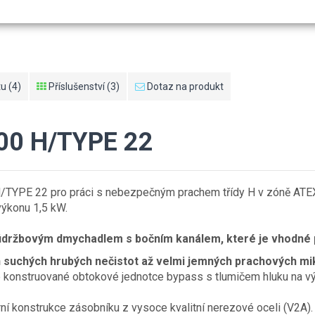
u (4)
Příslušenství (3)
Dotaz na produkt
00 H/TYPE 22
YPE 22 pro práci s nebezpečným prachem třídy H v zóně ATEX
ýkonu 1,5 kW.
ržbovým dmychadlem s bočním kanálem, které je vhodné p
 suchých hrubých nečistot až velmi jemných prachových mi
ře konstruované obtokové jednotce bypass s tlumičem hluku na v
í konstrukce zásobníku z vysoce kvalitní nerezové oceli (V2A).