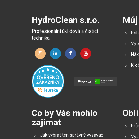
HydroClean s.r.o.
Můj
Profesionální úklidová a čisticí
Přih
technika
Vytv
Náku
K o
Co by Vás mohlo
Oblí
zajímat
Prů
Jak vybrat ten správný vysavač
Vys