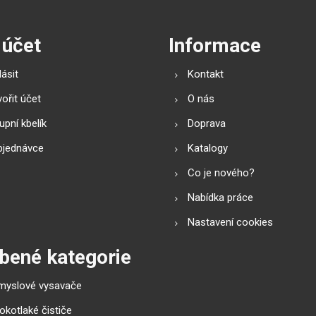
 účet
Informace
lásit
Kontakt
ořit účet
O nás
pní kbelík
Doprava
bjednávce
Katalogy
Co je nového?
Nabídka práce
Nastavení cookies
bené kategorie
myslové vysavače
okotlaké čističe