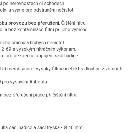
ci po nerovnostech či schodech.
lní a vyjme pro odstranění nečistot.
dobu provozu bez přerušení
. Čištění filtru.
dí a bez kontaminace filtru při jeho výměně.
mného prachu a hrubých nečistot.
5-2-69 s vysokým filtračním výkonem.
m pro bezpečné připojení sací hadice.
PUR membránou - vysoký filtrační efekt s dlouhou životností.
 pro vysávání Asbestu
 bez přerušení práce při čištění filtru.
.
uhá sací hadice a sací tryska - Ø 40 mm.