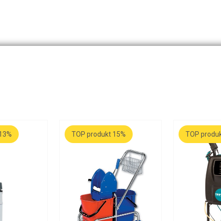
 13%
TOP produkt 15%
TOP produ