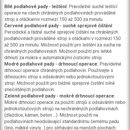
Bílé podlahové pady - leštění:
Pravidelné suché leštící
operace na všech chráněných podlahovinách prováděné
stroji s otáčkamiv rozmezí 150 až 500 za minutu.
Červené podlahové pady - suché sprejové čištění
:
Periodické a řádné suché sprejové čištění na chráněných
podlahovinách prováděné stroji s otáčkami v rozmezí 150
až 500 za minutu. Možnost použití pro leštění za sucha na
chráněných podlahovinách. Možnost použití pro lehké
drhnutí za mokra s automatickými čisticími stroji.
Modré podlahové pady - drhnoucí operace:
Pravidelné
drhnoucí operace chráněných podlahovin. Používejte s
drhnoucími stroji s odsáváním nebo jednokotoučovými
stroji. Možnost použití pro běžné sprejové čistění silně
znečištěných podlahovin.
Zelené podlahové pady - mokré drhnoucí operace:
Mokré drhnoucí operace za použití strojů s odsáváním nebo
jednokotoučových strojů na nechráněných podlahovinách
(dlaždice, kámen, beton …). Možnost použití na
podlahovinách neodolávající standardnímu černému padu
(lino, měkké vinyly…) pro strhávání na menších plochách.