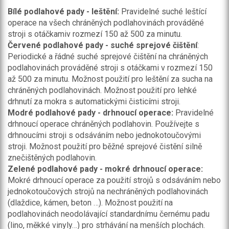
Bílé podlahové pady - leštění:
Pravidelné suché leštící
operace na všech chráněných podlahovinách prováděné
stroji s otáčkamiv rozmezí 150 až 500 za minutu.
Červené podlahové pady - suché sprejové čištění
:
Periodické a řádné suché sprejové čištění na chráněných
podlahovinách prováděné stroji s otáčkami v rozmezí 150
až 500 za minutu. Možnost použití pro leštění za sucha na
chráněných podlahovinách. Možnost použití pro lehké
drhnutí za mokra s automatickými čisticími stroji.
Modré podlahové pady - drhnoucí operace:
Pravidelné
drhnoucí operace chráněných podlahovin. Používejte s
drhnoucími stroji s odsáváním nebo jednokotoučovými
stroji. Možnost použití pro běžné sprejové čistění silně
znečištěných podlahovin.
Zelené podlahové pady - mokré drhnoucí operace:
Mokré drhnoucí operace za použití strojů s odsáváním nebo
jednokotoučových strojů na nechráněných podlahovinách
(dlaždice, kámen, beton …). Možnost použití na
podlahovinách neodolávající standardnímu černému padu
(lino, měkké vinyly…) pro strhávání na menších plochách.