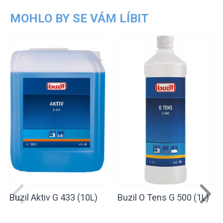
MOHLO BY SE VÁM LÍBIT
Buzil Aktiv G 433 (10L)
Buzil O Tens G 500 (1L)