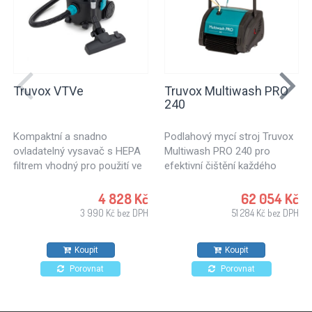
Truvox VTVe
Truvox Multiwash PRO
240
Kompaktní a snadno
Podlahový mycí stroj Truvox
ovladatelný vysavač s HEPA
Multiwash PRO 240 pro
filtrem vhodný pro použití ve
efektivní čištění každého
zdravotnictví, školství, ale
druhu podlahy. Vhodný pro
také pro úklid kanceláří,
mytí tvrdých podlah, ale i
4 828 Kč
62 054 Kč
hotelů, obchodů.. Vhodný pro
koberců či mytí eskalátorů a
3 990 Kč bez DPH
51 284 Kč bez DPH
každodenní použití.
travelátorů. Ideální mycí stroj
pro důkladné a hloubkové
Koupit
Koupit
čištění podlah. Podlahový
stroj velmi jednoduché
Porovnat
Porovnat
konstrukce, vyznačuje se
velmi jednoduchým