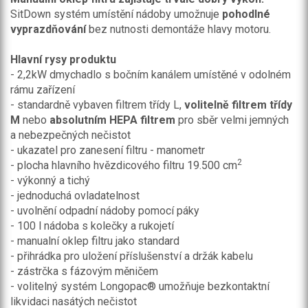
SitDown systém umístění nádoby umožnuje
pohodlné
vyprazdňování
bez nutnosti demontáže hlavy motoru.
Hlavní rysy produktu
- 2,2kW dmychadlo s bočním kanálem umístěné v odolném
rámu zařízení
- standardně vybaven filtrem třídy L,
volitelně
filtrem třídy
M
nebo
absolutním HEPA filtrem
pro sběr velmi jemných
a nebezpečných nečistot
- ukazatel pro zanesení filtru - manometr
2
- plocha hlavního hvězdicového filtru 19.500 cm
- výkonný a tichý
- jednoduchá ovladatelnost
- uvolnění odpadní nádoby pomocí páky
- 100 l nádoba s kolečky a rukojetí
- manualní oklep filtru jako standard
- přihrádka pro uložení příslušenství a držák kabelu
- zástrčka s fázovým měničem
- volitelný systém Longopac® umožňuje bezkontaktní
likvidaci nasátých nečistot