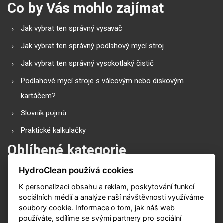
Co by Vás mohlo zajímat
Jak vybrat ten správný vysavač
Jak vybrat ten správný podlahový mycí stroj
Jak vybrat ten správný vysokotlaký čistič
Podlahové mycí stroje s válcovým nebo diskovým
kartáčem?
Slovník pojmů
Praktické kalkulačky
Oblíbené kategorie
HydroClean používá cookies
Průmyslové vysavače
K personalizaci obsahu a reklam, poskytování funkcí
Vysokotlaké čističe
sociálních médií a analýze naší návštěvnosti využíváme
Podlahové mycí stroje
soubory cookie. Informace o tom, jak náš web
používáte, sdílíme se svými partnery pro sociální
Zametací stroje