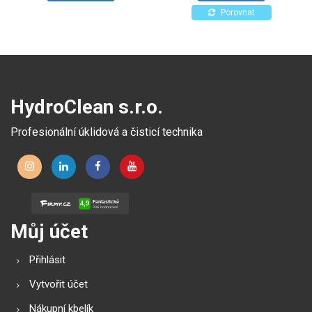
kartáčem. Sada pro
čištění disků kol automobilů.
Porovnat
bezpečné a efektivní čištění
solárních a fotovoltaických
systémů.
HydroClean s.r.o.
Profesionální úklidová a čisticí technika
Můj účet
Přihlásit
Vytvořit účet
Nákupní kbelík