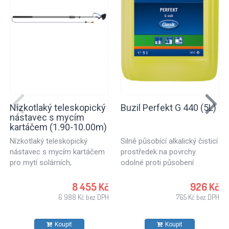
Nízkotlaký teleskopický
Buzil Perfekt G 440 (5L)
nástavec s mycím
kartáčem (1.90-10.00m)
Nízkotlaký teleskopický
Silně působící alkalický čisticí
nástavec s mycím kartáčem
prostředek na povrchy
pro mytí solárních,
odolné proti působení
fotovoltaických panelů,
alkaloidů, určený k čištění
skleněných ploch budov a
povrchů v dílnách,
8 455 Kč
926 Kč
ostatních hladkých ploch ve
průmyslových podnicích, k
6 988 Kč bez DPH
765 Kč bez DPH
větších výškách.
obnově po požárech,
Teleskopická tyč o délce 1.90
atestovaný pro potravinářský
Koupit
Koupit
- 10.00 m s mycím
průmysl. Vhodný také pro