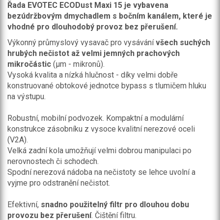
Řada EVOTEC ECODust Maxi 15 je vybavena
bezúdržbovým dmychadlem s bočním kanálem, které je
vhodné pro dlouhodobý provoz bez přerušení.
Výkonný průmyslový vysavač pro vysávání
všech suchých
hrubých nečistot až velmi jemných prachových
mikročástic
(μm - mikronů).
Vysoká kvalita a nízká hlučnost - díky velmi dobře
konstruované obtokové jednotce bypass s tlumičem hluku
na výstupu.
Robustní, mobilní podvozek. Kompaktní a modulární
konstrukce zásobníku z vysoce kvalitní nerezové oceli
(V2A).
Velká zadní kola umožňují velmi dobrou manipulaci po
nerovnostech či schodech.
Spodní nerezová nádoba na nečistoty se lehce uvolní a
vyjme pro odstranění nečistot.
Efektivní,
snadno použitelný filtr pro dlouhou dobu
provozu bez přerušení
. Čištění filtru.