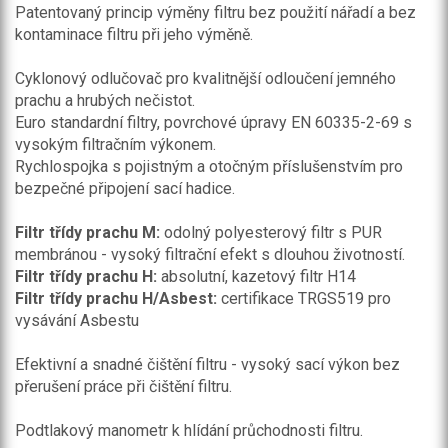
Patentovaný princip výměny filtru bez použití nářadí a bez
kontaminace filtru při jeho výměně.
Cyklonový odlučovač pro kvalitnější odloučení jemného
prachu a hrubých nečistot.
Euro standardní filtry, povrchové úpravy EN 60335-2-69 s
vysokým filtračním výkonem.
Rychlospojka s pojistným a otočným příslušenstvím pro
bezpečné připojení sací hadice.
Filtr třídy prachu M:
odolný polyesterový filtr s PUR
membránou - vysoký filtrační efekt s dlouhou životností.
Filtr třídy prachu H:
absolutní, kazetový filtr H14
Filtr třídy prachu H/Asbest:
certifikace TRGS519 pro
vysávání Asbestu
Efektivní a snadné čištění filtru - vysoký sací výkon bez
přerušení práce při čištění filtru.
Podtlakový manometr k hlídání průchodnosti filtru.