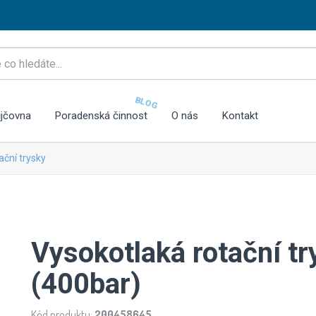
BLOG
jčovna
Poradenská činnost
O nás
Kontakt
ační trysky
Vysokotlaká rotační t
(400bar)
Kód produktu:
200458645