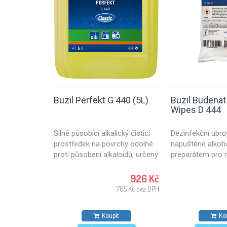
Buzil Perfekt G 440 (5L)
Buzil Budenat
Wipes D 444
Silně působící alkalický čisticí
Dezinfekční ubr
prostředek na povrchy odolné
napuštěné alko
proti působení alkaloidů, určený
preparátem pro 
k čištění povrchů v dílnách,
dezinfekci. Dezin
průmyslových podnicích, k
vhodné pro použi
926 Kč
obnově po požárech,
potravinářském 
765 Kč bez DPH
atestovaný pro potravinářský
kuchyních a zdra
průmysl. Vhodný také pro
zařízeních. Pro 
Koupit
Ko
čištění disků kol automobilů.
povrchů odolných