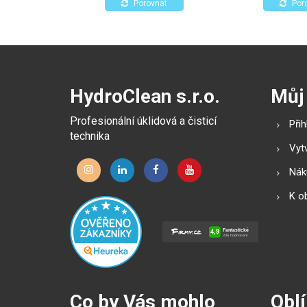
působení alkoho
Porovnat
Por
HydroClean s.r.o.
Můj
Profesionální úklidová a čisticí
Přih
technika
Vytv
Náku
K o
Co by Vás mohlo
Oblí