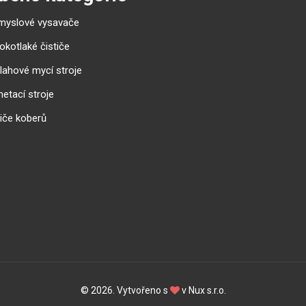
myslové vysavače
okotlaké čističe
lahové mycí stroje
etací stroje
tiče koberů
© 2026. Vytvořeno s
v
Nux s.r.o.