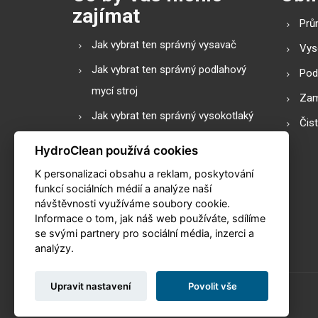
zajímat
Prů
Jak vybrat ten správný vysavač
Vys
Jak vybrat ten správný podlahový
Pod
mycí stroj
Zam
Jak vybrat ten správný vysokotlaký
Čis
čistič
HydroClean používá cookies
Podlahové mycí stroje s válcovým
K personalizaci obsahu a reklam, poskytování
nebo diskovým kartáčem?
funkcí sociálních médií a analýze naší
návštěvnosti využíváme soubory cookie.
Slovník pojmů
Informace o tom, jak náš web používáte, sdílíme
Praktické kalkulačky
se svými partnery pro sociální média, inzerci a
analýzy.
Upravit nastavení
Povolit vše