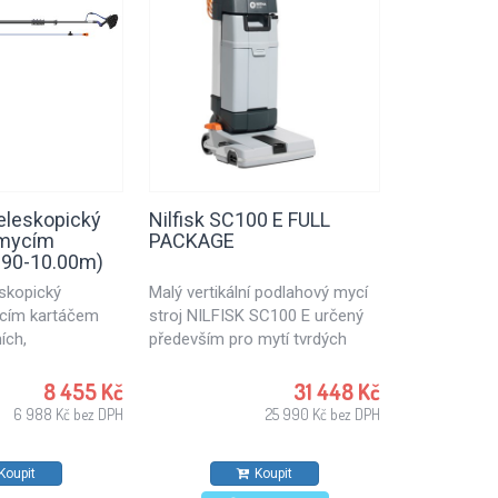
teleskopický
Nilfisk SC100 E FULL
Buzil Akti
 mycím
PACKAGE
.90-10.00m)
eskopický
Malý vertikální podlahový mycí
Univerzální 
cím kartáčem
stroj NILFISK SC100 E určený
intenzivní či
ích,
především pro mytí tvrdých
většiny podl
h panelů,
podlah. SC100 E je zajímavou
a povrchů v
och budov a
možností pro malé obchody,
8 455 Kč
31 448 Kč
kých ploch ve
školy, restaurace, kavárny či
6 988 Kč bez DPH
25 990 Kč bez DPH
h. Teleskopická
čerpací stanice. Mistr v úklidu
0 - 10.00 m s
malých ploch.
Koupit
Koupit
em. Sada pro