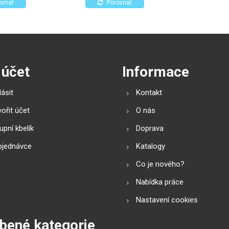
lů.
působení alkoholů.
bezpečné a efe
ovnat
Porovnat
solárních a fo
systémů.
 účet
Informace
lásit
Kontakt
ořit účet
O nás
pní kbelík
Doprava
bjednávce
Katalogy
Co je nového?
Nabídka práce
Nastavení cookies
bené kategorie