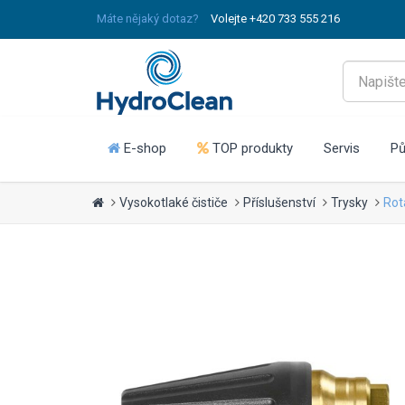
Máte nějaký dotaz?
Volejte +420 733 555 216
E-shop
TOP produkty
Servis
Pů
Vysokotlaké čističe
Příslušenství
Trysky
Rot