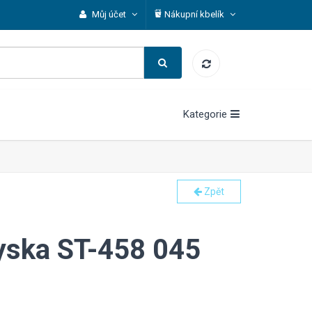
Můj účet
Nákupní kbelík
Kategorie
Zpět
ryska ST-458 045