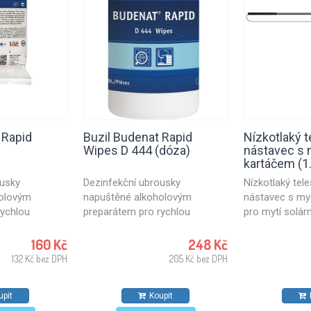
 Rapid
Buzil Budenat Rapid
Nízkotlaký 
Wipes D 444 (dóza)
nástavec s
kartáčem (1
ousky
Dezinfekční ubrousky
Nízkotlaký tel
holovým
napuštěné alkoholovým
nástavec s my
rychlou
preparátem pro rychlou
pro mytí solárn
fekční utěrky
dezinfekci. Dezinfekční utěrky
fotovoltaickýc
tí v
vhodné pro použití v
skleněných pl
160 Kč
248 Kč
průmyslu,
potravinářském průmyslu,
ostatních hlad
132 Kč bez DPH
205 Kč bez DPH
votnických
kuchyních a zdravotnických
větších výškác
všechny typy
zařízeních. Pro všechny typy
tyč o délce 1.9
upit
Koupit
 proti
povrchů odolných proti
mycím kartáč