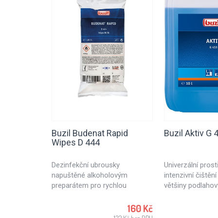
Buzil Budenat Rapid
Buzil Aktiv G 
Wipes D 444
Dezinfekční ubrousky
Univerzální pros
napuštěné alkoholovým
intenzivní čištění
preparátem pro rychlou
většiny podlahov
dezinfekci. Dezinfekční utěrky
a povrchů vodě 
vhodné pro použití v
160 Kč
potravinářském průmyslu,