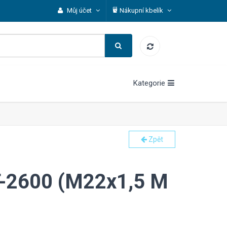
Můj účet
Nákupní kbelík
Kategorie
Zpět
ST-2600 (M22x1,5 M