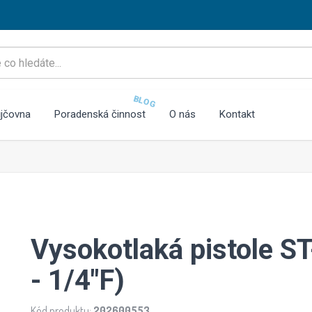
BLOG
jčovna
Poradenská činnost
O nás
Kontakt
Vysokotlaká pistole 
- 1/4"F)
Kód produktu:
202600553