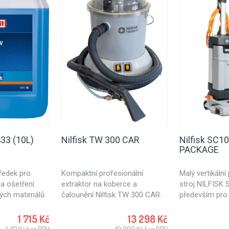
433 (10L)
Nilfisk TW 300 CAR
Nilfisk SC1
PACKAGE
tředek pro
Kompaktní profesionální
Malý vertikáln
 a ošetření
extraktor na koberce a
stroj NILFISK 
ých materiálů
čalounění Nilfisk TW 300 CAR.
především pro 
odolných.
podlah. SC100 
možností pro 
1 715 Kč
13 298 Kč
školy, restaura