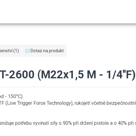
šenství (1)
Dotaz na produkt
ST-2600 (M22x1,5 M - 1/4"F)
d - 150°C).
TF (Low Trigger Force Technology), rukojetí včetně bezpečnostn
ižuje potřebu vyvinutí síly o 90% při držení pistole a o 40% při