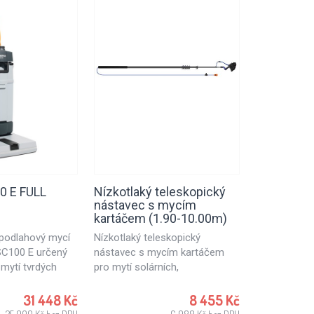
00 E FULL
Nízkotlaký teleskopický
Buzil Bude
nástavec s mycím
Wipes D 4
kartáčem (1.90-10.00m)
í podlahový mycí
Nízkotlaký teleskopický
Dezinfekční
SC100 E určený
nástavec s mycím kartáčem
napuštěné a
mytí tvrdých
pro mytí solárních,
preparátem 
E je zajímavou
fotovoltaických panelů,
dezinfekci. 
malé obchody,
skleněných ploch budov a
vhodné pro p
31 448 Kč
8 455 Kč
ce, kavárny či
ostatních hladkých ploch ve
potravinářs