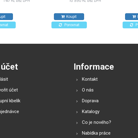
1 417 Kč bez DPH
10 990 Kč bez DPH
čerpací stanice
malých ploch.
upit
Koupit
ovnat
Porovnat
P
 účet
Informace
lásit
Kontakt
ořit účet
O nás
pní kbelík
Doprava
bjednávce
Katalogy
Co je nového?
Nabídka práce