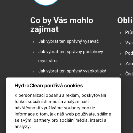
Co by Vás mohlo
Oblí
zajímat
Prů
Jak vybrat ten správný vysavač
Vys
Jak vybrat ten správný podlahový
Pod
mycí stroj
Zam
Jak vybrat ten správný vysokotlaký
Čis
čistič
HydroClean používá cookies
Podlahové mycí stroje s válcovým
K personalizaci obsahu a reklam, poskytování
nebo diskovým kartáčem?
funkcí sociálních médií a analýze naší
návštěvnosti využíváme soubory cookie.
Slovník pojmů
Informace o tom, jak náš web používáte, sdílíme
Praktické kalkulačky
se svými partnery pro sociální média, inzerci a
analýzy.