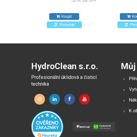
132 Kč bez DPH
kuchyních a zdravotnických
zařízeních. Pro všechny typy
Koupit
Ko
povrchů odolných proti
působení alkoholů.
Porovnat
Por
HydroClean s.r.o.
Můj
Profesionální úklidová a čisticí
Přih
technika
Vytv
Náku
K o