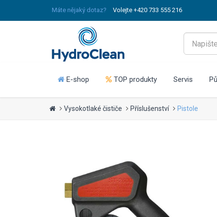
Máte nějaký dotaz?
Volejte +420 733 555 216
E-shop
TOP produkty
Servis
Pů
Vysokotlaké čističe
Příslušenství
Pistole