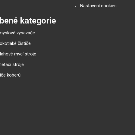
Nastavení cookies
bené kategorie
myslové vysavače
okotlaké čističe
lahové mycí stroje
etací stroje
tiče koberů