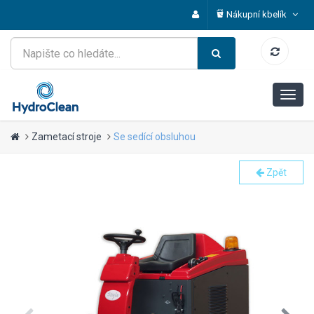
Nákupní kbelík
Zametací stroje
Se sedící obsluhou
Zpět