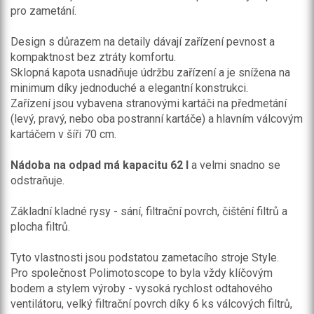
pro zametání.
Design s důrazem na detaily dávají zařízení pevnost a
kompaktnost bez ztráty komfortu.
Sklopná kapota usnadňuje údržbu zařízení a je snížena na
minimum díky jednoduché a elegantní konstrukci.
Zařízení jsou vybavena stranovými kartáči na předmetání
(levý, pravý, nebo oba postranní kartáče) a hlavním válcovým
kartáčem v šíři 70 cm.
Nádoba na odpad má kapacitu 62 l
a velmi snadno se
odstraňuje.
Základní kladné rysy - sání, filtrační povrch, čištění filtrů a
plocha filtrů.
Tyto vlastnosti jsou podstatou zametacího stroje Style.
Pro společnost Polimotoscope to byla vždy klíčovým
bodem a stylem výroby - vysoká rychlost odtahového
ventilátoru, velký filtrační povrch díky 6 ks válcových filtrů,