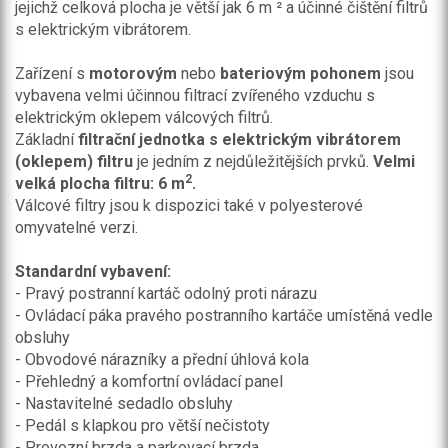
jejichž celková plocha je větší jak 6 m ² a účinné čištění filtrů
s elektrickým vibrátorem.
Zařízení s
motorovým
nebo
bateriovým pohonem
jsou
vybavena velmi účinnou filtrací zvířeného vzduchu s
elektrickým oklepem válcových filtrů.
Základní
filtrační jednotka s elektrickým vibrátorem
(oklepem) filtru
je jedním z nejdůležitějších prvků.
Velmi
2
velká plocha filtru: 6 m
.
Válcové filtry jsou k dispozici také v polyesterové
omyvatelné verzi.
Standardní vybavení:
- Pravý postranní kartáč odolný proti nárazu
- Ovládací páka pravého postranního kartáče umístěná vedle
obsluhy
- Obvodové nárazníky a přední úhlová kola
- Přehledný a komfortní ovládací panel
- Nastavitelné sedadlo obsluhy
- Pedál s klapkou pro větší nečistoty
- Provozní brzda a parkovací brzda