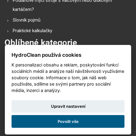
Podlahové mycí stroje s válcovým nebo diskovým
kartáčem?
Slovník pojmů
Praktické kalkulačky
Oblíbené kategorie
HydroClean používá cookies
Průmyslové vysavače
K personalizaci obsahu a reklam, poskytování funkcí
Vysokotlaké čističe
sociálních médií a analýze naší návštěvnosti využíváme
Podlahové mycí stroje
soubory cookie. Informace o tom, jak náš web
používáte, sdílíme se svými partnery pro sociální
Zametací stroje
média, inzerci a analýzy.
Čističe koberů
Upravit nastavení
Povolit vše
© 2026. Vytvořeno s
v
Nux s.r.o.