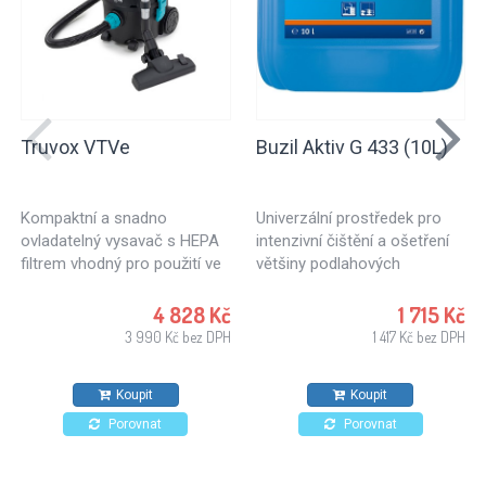
Truvox VTVe
Buzil Aktiv G 433 (10L)
Kompaktní a snadno
Univerzální prostředek pro
ovladatelný vysavač s HEPA
intenzivní čištění a ošetření
filtrem vhodný pro použití ve
většiny podlahových
zdravotnictví, školství, ale
materiálů a povrchů vodě
také pro úklid kanceláří,
odolných.
4 828 Kč
1 715 Kč
hotelů, obchodů.. Vhodný pro
3 990 Kč bez DPH
1 417 Kč bez DPH
každodenní použití.
Koupit
Koupit
Porovnat
Porovnat