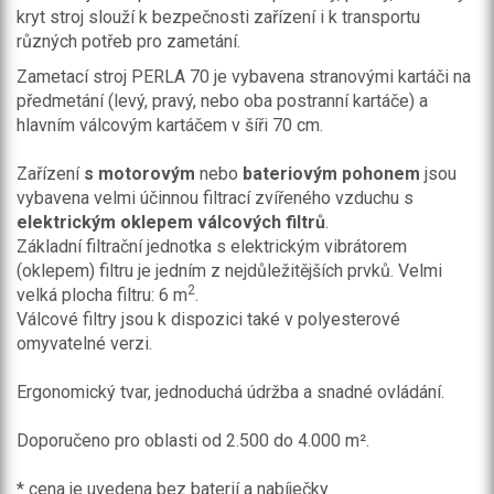
kryt stroj slouží k bezpečnosti zařízení i k transportu
různých potřeb pro zametání.
Zametací stroj PERLA 70 je vybavena stranovými kartáči na
předmetání (levý, pravý, nebo oba postranní kartáče) a
hlavním válcovým kartáčem v šíři 70 cm.
Zařízení
s
motorovým
nebo
bateriovým pohonem
jsou
vybavena velmi účinnou filtrací zvířeného vzduchu s
elektrickým oklepem válcových filtrů
.
Základní filtrační jednotka s elektrickým vibrátorem
(oklepem) filtru je jedním z nejdůležitějších prvků. Velmi
2
velká plocha filtru: 6 m
.
Válcové filtry jsou k dispozici také v polyesterové
omyvatelné verzi.
Ergonomický tvar, jednoduchá údržba a snadné ovládání.
Doporučeno pro oblasti od 2.500 do 4.000 m².
* cena je uvedena bez baterií a nabíječky