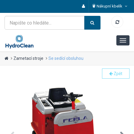
Nákupní kbelík
Zametací stroje
Se sedící obsluhou
Zpět