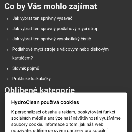
Co by Vás mohlo zajímat
Jak vybrat ten správný vysavač
Jak vybrat ten správný podlahový mycí stroj
Jak vybrat ten správný vysokotlaký čistič
Podlahové mycí stroje s válcovým nebo diskovým
kartáčem?
Slovník pojmů
Praktické kalkulačky
Oblíbené kategorie
HydroClean používá cookies
Průmyslové vysavače
K personalizaci obsahu a reklam, poskytování funkcí
Vysokotlaké čističe
sociálních médií a analýze naší návštěvnosti využíváme
Podlahové mycí stroje
soubory cookie. Informace o tom, jak náš web
používáte, sdílíme se svými partnery pro sociální