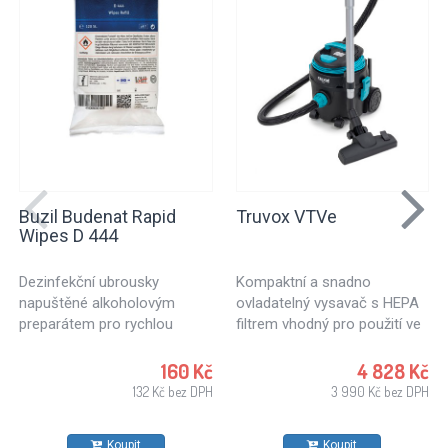
Buzil Budenat Rapid
Truvox VTVe
Wipes D 444
Dezinfekční ubrousky
Kompaktní a snadno
napuštěné alkoholovým
ovladatelný vysavač s HEPA
preparátem pro rychlou
filtrem vhodný pro použití ve
dezinfekci. Dezinfekční
zdravotnictví, školství, ale
utěrky vhodné pro použití v
také pro úklid kanceláří,
160 Kč
4 828 Kč
potravinářském průmyslu,
hotelů, obchodů.. Vhodný pro
132 Kč bez DPH
3 990 Kč bez DPH
kuchyních a zdravotnických
každodenní použití.
zařízeních. Pro všechny typy
Koupit
Koupit