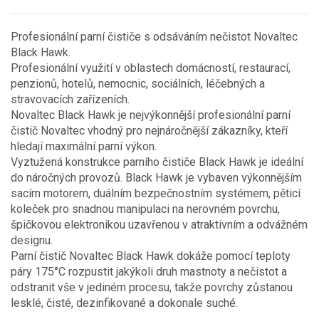
Profesionální parní čističe s odsáváním nečistot Novaltec
Black Hawk.
Profesionální využití v oblastech domácností, restaurací,
penzionů, hotelů, nemocnic, sociálních, léčebných a
stravovacích zařízeních.
Novaltec Black Hawk je nejvýkonnější profesionální parní
čistič Novaltec vhodný pro nejnáročnější zákazníky, kteří
hledají maximální parní výkon.
Vyztužená konstrukce parního čističe Black Hawk je ideální
do náročných provozů. Black Hawk je vybaven výkonnějším
sacím motorem, duálním bezpečnostním systémem, pěticí
koleček pro snadnou manipulaci na nerovném povrchu,
špičkovou elektronikou uzavřenou v atraktivním a odvážném
designu.
Parní čistič Novaltec Black Hawk dokáže pomocí teploty
páry 175°C rozpustit jakýkoli druh mastnoty a nečistot a
odstranit vše v jediném procesu, takže povrchy zůstanou
lesklé, čisté, dezinfikované a dokonale suché.