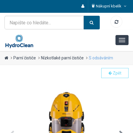
Nákupní kbelík
Parní čističe
Nízkotlaké parní čističe
S odsáváním
Zpět