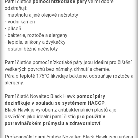
Parní čističe
pomocí nízkotlaké páry
velmi dobře
odstraňují:
- mastnotu a jiné olejové nečistoty
- vodní kámen
- plíseň
- bakterie, roztoče a alergeny
- lepidla, silikony a žvýkačky
- ostatní běžné nečistoty
Parní čističe pomocí nízkotlaké páry jsou ideální pro čištění
veškerých povrchů bez námahy, drhnutí a chemie.
Pára o teplotě 175°C likviduje bakterie, odstraňuje roztoče a
alergeny.
Parní čistič Novaltec Black Hawk
pomocí páry
dezinfikuje
v souladu se systémem HACCP
.
Black Hawk je vyroben z antibakteriálních plastů a je
osvědčen jako ideální parní čistič
pro použití v
potravinářském průmyslu a zdravotnictví
.
Profesionální parní čističe
Novaltec Black Hawk jsou určena