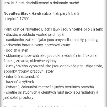
lesklé, čisté, dezinfikované a dokonale suché.
Novaltec Black Hawk
nabízí tlak páry 8 barů
o teplotě 175°C.
Parní čističe Novaltec Black Hawk jsou
vhodné pro čištění
:
- dlaždic a obkladů včetně jejich spár
- sanitárního zařízení jako jsou umyvadla, toalety, pisoáry,
vodovodní baterie, vany, sprchové kouty
- podlah a stěn
- skleněných povrchů jako jsou okna včetně rámů oken a
žaluzií, zrcadla, skleněné výlohy
- kuchyňského vybavení jako jsou odsavače par - digestoře,
sporáky, trouby, pracovní stoly
- interiérů automobilů
- bazenů a výřivek
- koberců, čalounění, matrací a jiných textilních povrchů
- špatně přístupných a členitých míst jako jsou radiátory a
jiné úzké prostory