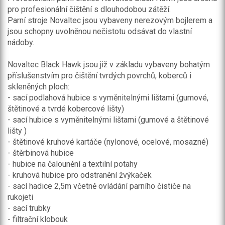
pro profesionální čištění s dlouhodobou zátěží.
Parní stroje Novaltec jsou vybaveny nerezovým bojlerem a
jsou schopny uvolněnou nečistotu odsávat do vlastní
nádoby.
Novaltec Black Hawk jsou již v základu vybaveny bohatým
příslušenstvím pro čištění tvrdých povrchů, koberců i
skleněných ploch:
- sací podlahová hubice s vyměnitelnými lištami (gumové,
štětinové a tvrdé kobercové lišty)
- sací hubice s vyměnitelnými lištami (gumové a štětinové
lišty )
- štětinové kruhové kartáče (nylonové, ocelové, mosazné)
- štěrbinová hubice
- hubice na čalounění a textilní potahy
- kruhová hubice pro odstranění žvýkaček
- sací hadice 2,5m včetně ovládání parního čističe na
rukojeti
- sací trubky
- filtrační klobouk