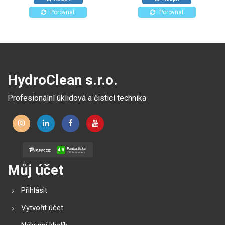
povrchů odolných proti
působení alkoholů.
Porovnat
Porovnat
HydroClean s.r.o.
Profesionální úklidová a čisticí technika
Můj účet
Přihlásit
Vytvořit účet