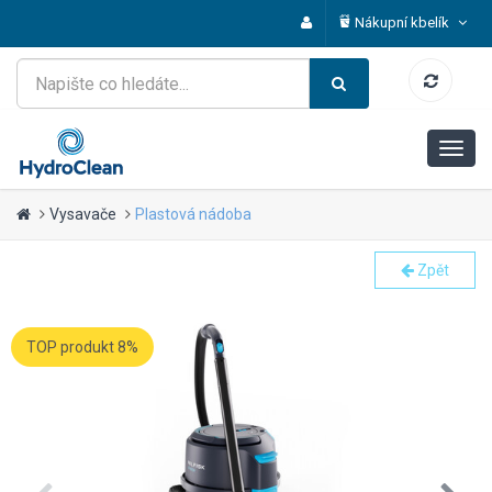
Nákupní kbelík
Vysavače
Plastová nádoba
Zpět
TOP produkt 8%