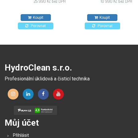
25 990 Kč bez DPH
10 990 Kč bez DPH
restaurace, kavárny či
čerpací stanice. Mistr v úklidu
Koupit
Koupit
malých ploch.
Porovnat
Porovnat
HydroClean s.r.o.
Profesionální úklidová a čisticí technika
Můj účet
Přihlásit