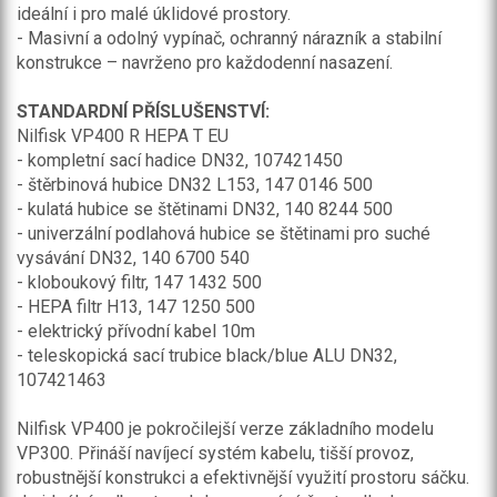
ideální i pro malé úklidové prostory.
- Masivní a odolný vypínač, ochranný nárazník a stabilní
konstrukce – navrženo pro každodenní nasazení.
STANDARDNÍ PŘÍSLUŠENSTVÍ:
Nilfisk VP400 R HEPA T EU
- kompletní sací hadice DN32, 107421450
- štěrbinová hubice DN32 L153, 147 0146 500
- kulatá hubice se štětinami DN32, 140 8244 500
- univerzální podlahová hubice se štětinami pro suché
vysávání DN32, 140 6700 540
- kloboukový filtr, 147 1432 500
- HEPA filtr H13, 147 1250 500
- elektrický přívodní kabel 10m
- teleskopická sací trubice black/blue ALU DN32,
107421463
Nilfisk VP400 je pokročilejší verze základního modelu
VP300. Přináší navíjecí systém kabelu, tišší provoz,
robustnější konstrukci a efektivnější využití prostoru sáčku.