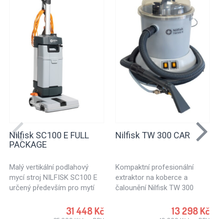
Nilfisk SC100 E FULL
Nilfisk TW 300 CAR
PACKAGE
Malý vertikální podlahový
Kompaktní profesionální
mycí stroj NILFISK SC100 E
extraktor na koberce a
určený především pro mytí
čalounění Nilfisk TW 300
tvrdých podlah. SC100 E je
CAR.
zajímavou možností pro
31 448 Kč
13 298 Kč
malé obchody, školy,