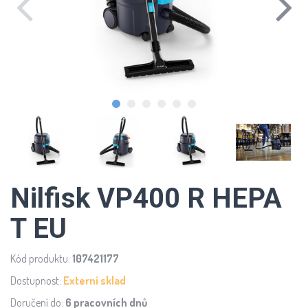
Nilfisk VP400 R HEPA
T EU
Kód produktu:
107421177
Dostupnost:
Externí sklad
Doručení do:
6 pracovních dnů