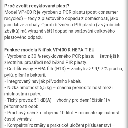
Proč zvolit recyklovaný plast?
Model VP400 R je vyroben z PCR plastu (post-consumer
recycled) – tedy z plastového odpadu z domácností, jako
jsou láhve a obaly. Oproti běžnému PIR plastu (z výrobních
zbytků) má výrazně větší dopad na snižování celkového
plastového odpadu
Funkce modelu Nilfisk VP400 R HEPA T​ EU
- Vyrobeno z 30 % recyklovaného PCR plastu – šetrnější k
životnímu prostředí než běžné PIR plasty.
- Certifikovaný HEPA filtr (H13) – zachytí až 99,97 % prachu,
pylů, plísní a bakterií.
- Integrovaný naviják přívodního kabelu.
- Nízká hmotnost 5,5 kg – snadná přenositelnost mezi
místnostmi i patry.
- Tichý provoz 51 dB(A) – vhodný pro denní čištění i v
přítomnosti osob.
- Prachový sáček o objemu 10 litrů – minimalizuje nutnost
časté výměny.
- Kompaktní rozměry a praktické uložení příslušenství –