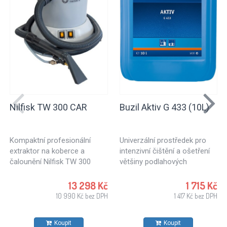
Nilfisk TW 300 CAR
Buzil Aktiv G 433 (10L)
Kompaktní profesionální
Univerzální prostředek pro
extraktor na koberce a
intenzivní čištění a ošetření
čalounění Nilfisk TW 300
většiny podlahových
CAR.
materiálů a povrchů vodě
odolných.
13 298 Kč
1 715 Kč
10 990 Kč bez DPH
1 417 Kč bez DPH
Koupit
Koupit