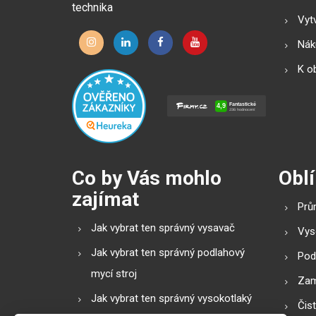
technika
Vytv
Náku
K o
Co by Vás mohlo
Oblí
zajímat
Prů
Jak vybrat ten správný vysavač
Vys
Jak vybrat ten správný podlahový
Pod
mycí stroj
Zam
Jak vybrat ten správný vysokotlaký
Čis