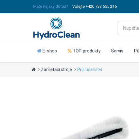
Máte nějaký dotaz?
Volejte +420 733 555 216
E-shop
TOP produkty
Servis
Pů
Zametací stroje
Příslušenství