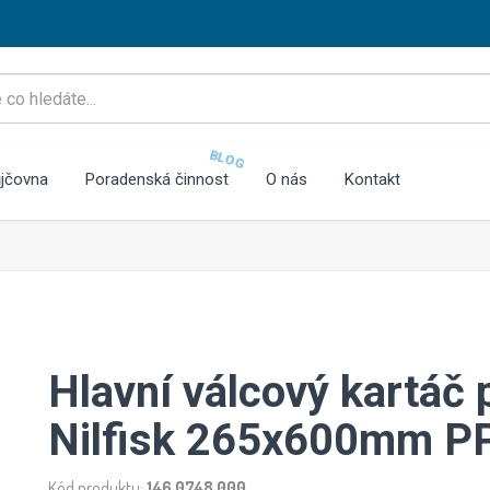
BLOG
jčovna
Poradenská činnost
O nás
Kontakt
Hlavní válcový kartáč 
Nilfisk 265x600mm PP
Kód produktu:
146 0748 000