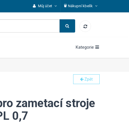
Můj účet
Nákupní kbelík
Kategorie
Zpět
pro zametací stroje
L 0,7