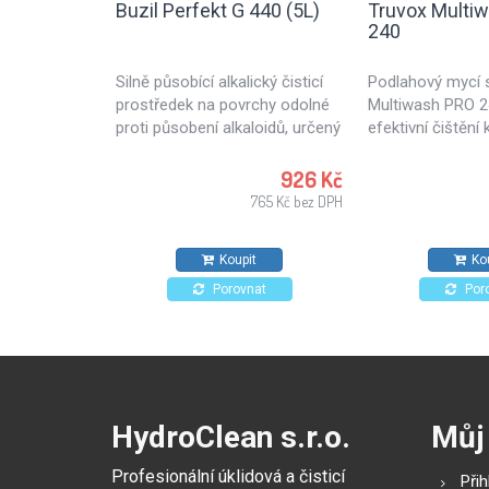
Buzil Perfekt G 440 (5L)
Truvox Multi
240
Silně působící alkalický čisticí
Podlahový mycí s
prostředek na povrchy odolné
Multiwash PRO 2
proti působení alkaloidů, určený
efektivní čištění
k čištění povrchů v dílnách,
podlahy. Vhodný 
průmyslových podnicích, k
tvrdých podlah, a
926 Kč
obnově po požárech,
mytí eskalátorů a
765 Kč bez DPH
atestovaný pro potravinářský
Ideální mycí stro
průmysl. Vhodný také pro
a hloubkové čišt
Koupit
Ko
čištění disků kol automobilů.
Podlahový stroj 
jednoduché kons
Porovnat
Por
vyznačuje se vel
jednoduchým ov
tichým provozem
HydroClean s.r.o.
Můj
Profesionální úklidová a čisticí
Přih