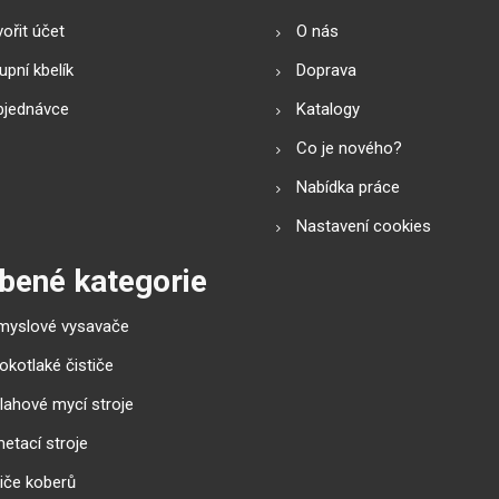
ořit účet
O nás
pní kbelík
Doprava
bjednávce
Katalogy
Co je nového?
Nabídka práce
Nastavení cookies
bené kategorie
myslové vysavače
okotlaké čističe
lahové mycí stroje
etací stroje
tiče koberů