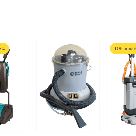
 8%
TOP produ