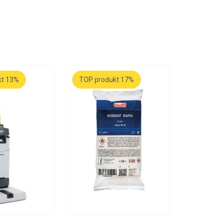
kt 13%
TOP produkt 17%