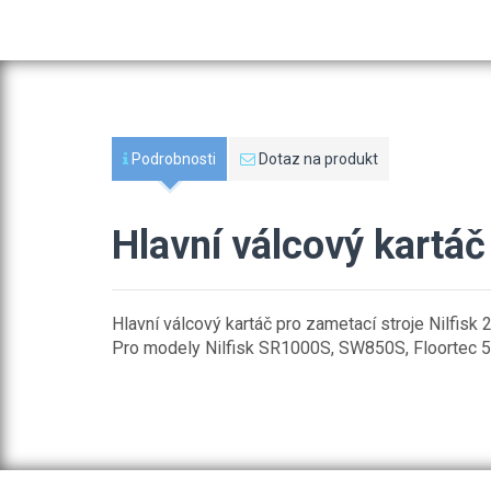
Podrobnosti
Dotaz na produkt
Hlavní válcový kartá
Hlavní válcový kartáč pro zametací stroje Nilfis
Pro modely Nilfisk SR1000S, SW850S, Floortec 5