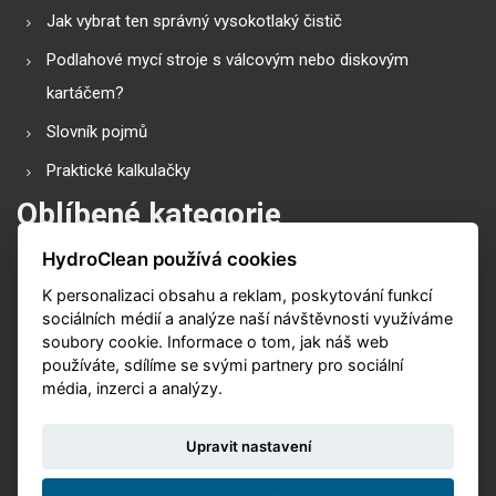
Jak vybrat ten správný vysokotlaký čistič
Podlahové mycí stroje s válcovým nebo diskovým
kartáčem?
Slovník pojmů
Praktické kalkulačky
Oblíbené kategorie
HydroClean používá cookies
Průmyslové vysavače
K personalizaci obsahu a reklam, poskytování funkcí
Vysokotlaké čističe
sociálních médií a analýze naší návštěvnosti využíváme
Podlahové mycí stroje
soubory cookie. Informace o tom, jak náš web
používáte, sdílíme se svými partnery pro sociální
Zametací stroje
média, inzerci a analýzy.
Čističe koberů
Upravit nastavení