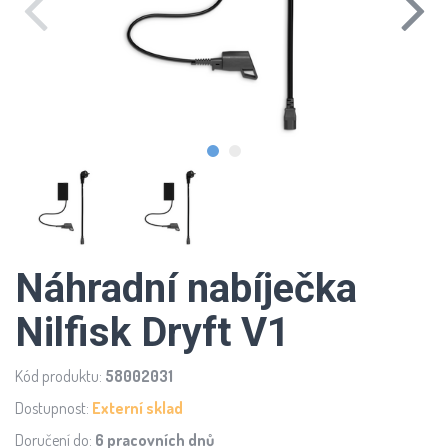
Náhradní nabíječka
Nilfisk Dryft V1
Kód produktu:
58002031
Dostupnost:
Externí sklad
Doručení do:
6 pracovních dnů