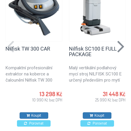
Nilfisk TW 300 CAR
Nilfisk SC100 E FULL
PACKAGE
Kompaktní profesionální
Malý vertikální podlahový
extraktor na koberce a
mycí stroj NILFISK SC100 E
čalounění Nilfisk TW 300
určený především pro mytí
CAR.
tvrdých podlah. SC100 E je
zajímavou možností pro
13 298 Kč
31 448 Kč
malé obchody, školy,
10 990 Kč bez DPH
25 990 Kč bez DPH
restaurace, kavárny či
čerpací stanice. Mistr v úklidu
Koupit
Koupit
malých ploch.
Porovnat
Porovnat