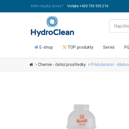
Máte nějaký dotaz?
Volejte +420 733 555 216
E-shop
TOP produkty
Servis
Pů
Chemie - čisticí prostředky
Příslušenství - dávk