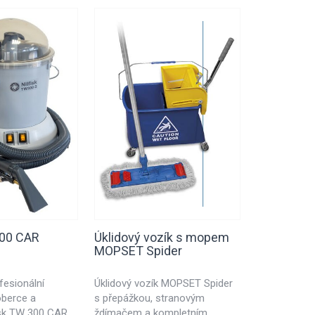
TOP pro
300 CAR
Úklidový vozík s mopem
Nilfisk SC
MOPSET Spider
PACKAGE
fesionální
​Úklidový vozík MOPSET Spider
Malý vertiká
oberce a
s přepážkou, stranovým
stroj NILFIS
isk TW 300 CAR.
ždímačem a kompletním
především pr