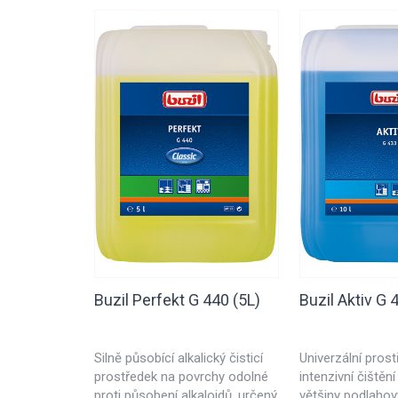
Buzil Perfekt G 440 (5L)
Buzil Aktiv G 
Silně působící alkalický čisticí
Univerzální pros
prostředek na povrchy odolné
intenzivní čištění
proti působení alkaloidů, určený
většiny podlahov