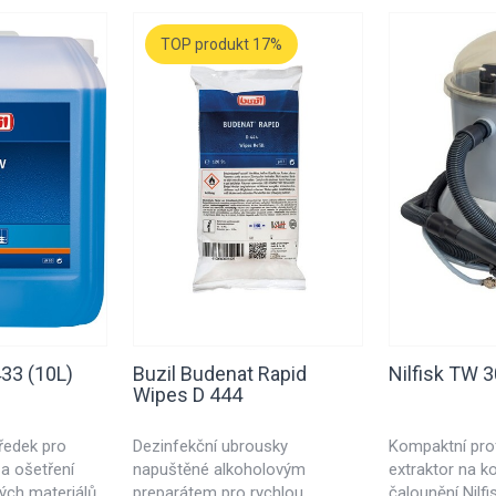
TOP produkt 17%
433 (10L)
Buzil Budenat Rapid
Nilfisk TW 
Wipes D 444
tředek pro
Dezinfekční ubrousky
Kompaktní pro
 a ošetření
napuštěné alkoholovým
extraktor na k
ých materiálů
preparátem pro rychlou
čalounění Nilf