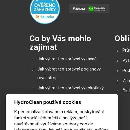
Co by Vás mohlo
Oblí
zajímat
Prů
Jak vybrat ten správný vysavač
Vys
Jak vybrat ten správný podlahový
Pod
mycí stroj
Zam
Jak vybrat ten správný vysokotlaký
Čis
čistič
HydroClean používá cookies
Podlahové mycí stroje s válcovým
K personalizaci obsahu a reklam, poskytování
nebo diskovým kartáčem?
funkcí sociálních médií a analýze naší
návštěvnosti využíváme soubory cookie.
Slovník pojmů
Informace o tom, jak náš web používáte, sdílíme