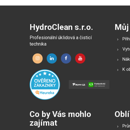
HydroClean s.r.o.
Můj
Profesionální úklidová a čisticí
Přih
technika
Vytv
Náku
K o
Co by Vás mohlo
Oblí
zajímat
Prů