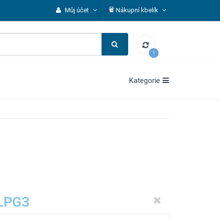
Můj účet
Nákupní kbelík
1
Kategorie
 LPG3