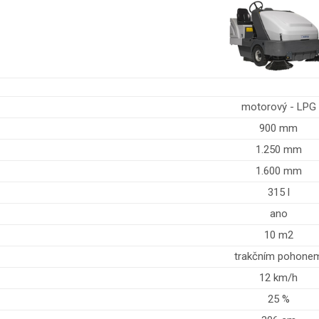
motorový - LPG
900 mm
1.250 mm
1.600 mm
315 l
ano
10 m2
trakčním pohone
12 km/h
25 %