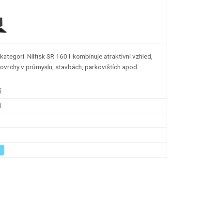
kategori. Nilfisk SR 1601 kombinuje atraktivní vzhled,
povrchy v průmyslu, stavbách, parkovištích apod.
í
í