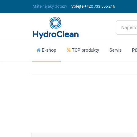
Máte nějaký dotaz?
Volejte +420 733 555 216
E-shop
TOP produkty
Servis
Pů