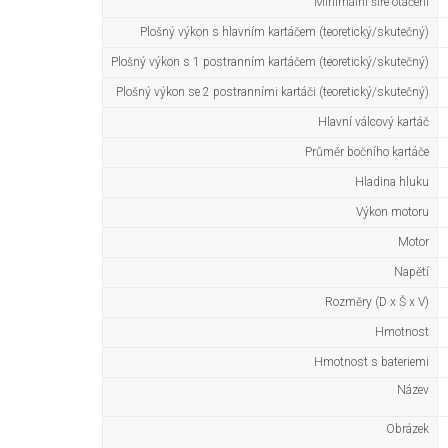
Minimální šíře otáčení
Plošný výkon s hlavním kartáčem (teoretický/skutečný)
Plošný výkon s 1 postranním kartáčem (teoretický/skutečný)
Plošný výkon se 2 postranními kartáči (teoretický/skutečný)
Hlavní válcový kartáč
Průměr bočního kartáče
Hladina hluku
Výkon motoru
Motor
Napětí
Rozměry (D x Š x V)
Hmotnost
Hmotnost s bateriemi
Název
Obrázek