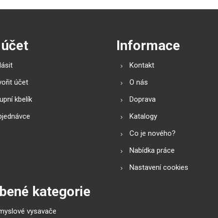
 účet
Informace
lásit
Kontakt
ořit účet
O nás
pní kbelík
Doprava
bjednávce
Katalogy
Co je nového?
Nabídka práce
Nastavení cookies
bené kategorie
myslové vysavače