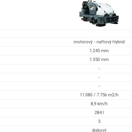
motorový - naftový Hybrid
1.245 mm
1.350 mm
-
-
-
11.080 / 7.756 m2/h
8,9 km/h
284 l
3
diskový