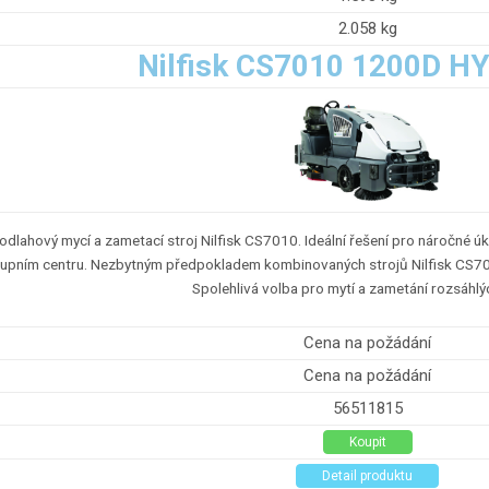
2.058 kg
Nilfisk CS7010 1200D H
lahový mycí a zametací stroj Nilfisk CS7010. Ideální řešení pro náročné úko
nákupním centru. Nezbytným předpokladem kombinovaných strojů Nilfisk CS7
Spolehlivá volba pro mytí a zametání rozsáhlý
Cena na požádání
Cena na požádání
56511815
Koupit
Detail produktu