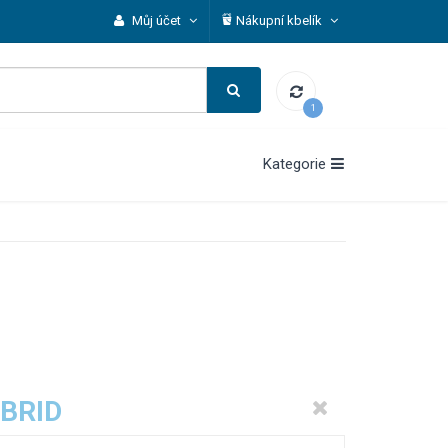
Můj účet
Nákupní kbelík
1
Kategorie
YBRID