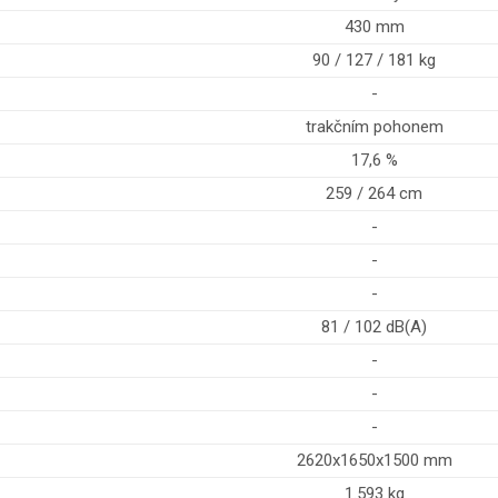
430 mm
90 / 127 / 181 kg
-
trakčním pohonem
17,6 %
259 / 264 cm
-
-
-
81 / 102 dB(A)
-
-
-
2620x1650x1500 mm
1.593 kg