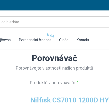
BLOG
jčovna
Poradenská činnost
O nás
Kontakt
Porovnávač
Porovnávejte vlastnosti našich produktů
Produktů v porovnávači:
1
Nilfisk CS7010 1200D H