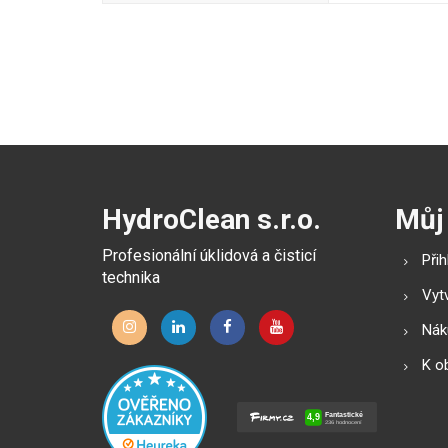
HydroClean s.r.o.
Můj
Profesionální úklidová a čisticí
Přih
technika
Vytv
Náku
K o