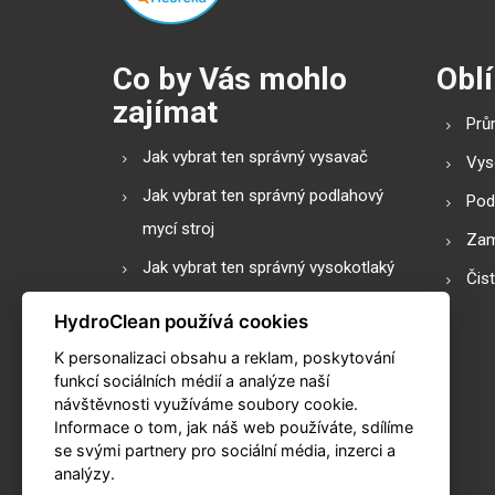
Co by Vás mohlo
Oblí
zajímat
Prů
Jak vybrat ten správný vysavač
Vys
Jak vybrat ten správný podlahový
Pod
mycí stroj
Zam
Jak vybrat ten správný vysokotlaký
Čis
čistič
HydroClean používá cookies
Podlahové mycí stroje s válcovým
K personalizaci obsahu a reklam, poskytování
nebo diskovým kartáčem?
funkcí sociálních médií a analýze naší
návštěvnosti využíváme soubory cookie.
Slovník pojmů
Informace o tom, jak náš web používáte, sdílíme
Praktické kalkulačky
se svými partnery pro sociální média, inzerci a
analýzy.