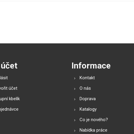
 účet
Informace
lásit
Kontakt
ořit účet
O nás
pní kbelík
Doprava
bjednávce
Katalogy
Co je nového?
Nabídka práce