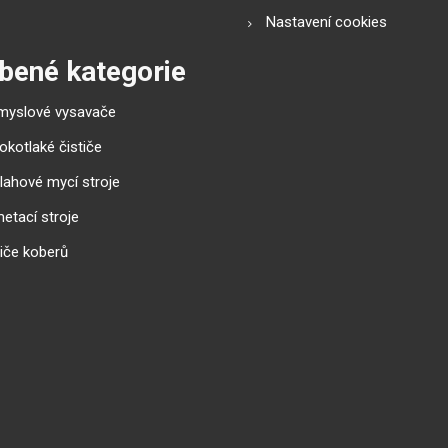
Nastavení cookies
bené kategorie
myslové vysavače
okotlaké čističe
lahové mycí stroje
etací stroje
tiče koberů