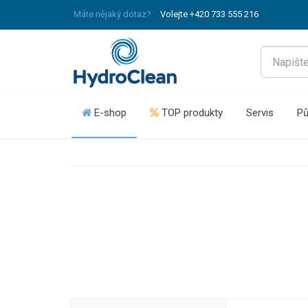
Máte nějaký dotaz?
Volejte +420 733 555 216
E-shop
TOP produkty
Servis
Pů