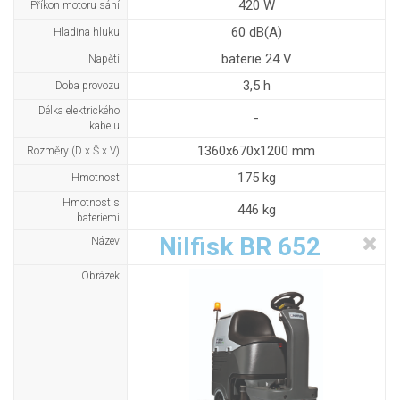
420 W
Příkon motoru sání
60 dB(A)
Hladina hluku
baterie 24 V
Napětí
3,5 h
Doba provozu
Délka elektrického
-
kabelu
1360x670x1200 mm
Rozměry (D x Š x V)
175 kg
Hmotnost
Hmotnost s
446 kg
bateriemi
Nilfisk BR 652
Název
Obrázek