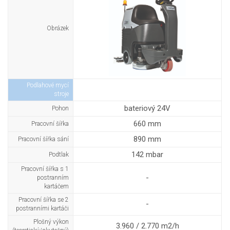
Obrázek
Podlahové mycí
stroje
bateriový 24V
Pohon
660 mm
Pracovní šířka
890 mm
Pracovní šířka sání
142 mbar
Podtlak
Pracovní šířka s 1
-
postranním
kartáčem
Pracovní šířka se 2
-
postranními kartáči
Plošný výkon
3.960 / 2.770 m2/h