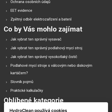
Ochrana osobních údajů
EET evidence
Zpětný odběr elektrozařízení a baterií
Co by Vás mohlo zajímat
Jak vybrat ten správný vysavač
Jak vybrat ten správný podlahový mycí stroj
Jak vybrat ten správný vysokotlaký čistič
Podlahové mycí stroje s válcovým nebo diskovým
kartáčem?
Slovník pojmů
Praktické kalkulačky
Oblíbené kategorie
HydroClean používá cookies
Průmyslové vysavače