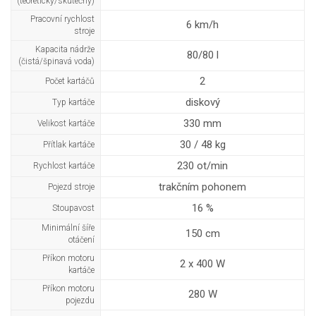
(teoretický/skutečný)
Pracovní rychlost
6 km/h
stroje
Kapacita nádrže
80/80 l
(čistá/špinavá voda)
2
Počet kartáčů
diskový
Typ kartáče
330 mm
Velikost kartáče
30 / 48 kg
Přítlak kartáče
230 ot/min
Rychlost kartáče
trakčním pohonem
Pojezd stroje
16 %
Stoupavost
Minimální šíře
150 cm
otáčení
Příkon motoru
2 x 400 W
kartáče
Příkon motoru
280 W
pojezdu