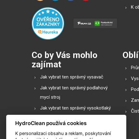
K o
Co by Vás mohlo
Oblí
zajímat
Prů
Jak vybrat ten správný vysavač
Vys
Jak vybrat ten správný podlahový
Pod
mycí stroj
Zam
Jak vybrat ten správný vysokotlaký
Čis
čistič
HydroClean používá cookies
Podlahové mycí stroje s válcovým
K personalizaci obsahu a reklam, poskytování
nebo diskovým kartáčem?