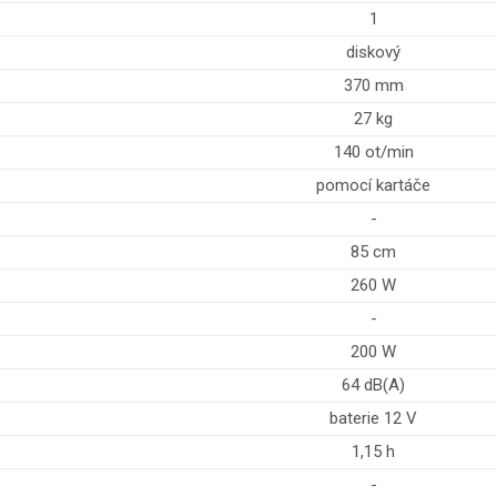
1
diskový
370 mm
27 kg
140 ot/min
pomocí kartáče
-
85 cm
260 W
-
200 W
64 dB(A)
baterie 12 V
1,15 h
-