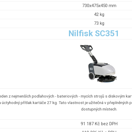
730x475x450 mm
42 kg
73 kg
Nilfisk SC351
jeden z nejmenších podlahových - bateriových - mycích strojů s diskovým ka
a úctyhodný přítlak kartáče 27 kg. Tato vlastnost je užitečná v přeplněných
dostupných místech.
91 187 Kč bez DPH