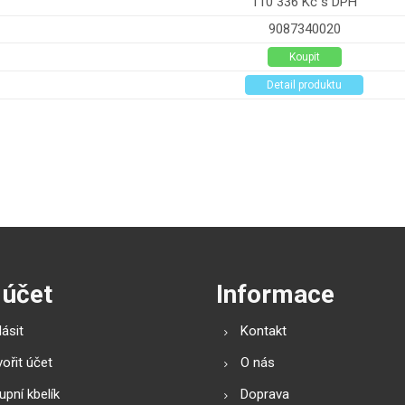
110 336 Kč s DPH
9087340020
Koupit
Detail produktu
 účet
Informace
lásit
Kontakt
ořit účet
O nás
pní kbelík
Doprava