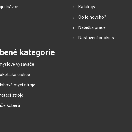
bjednávce
Katalogy
Co je nového?
Nabídka práce
Nastavení cookies
bené kategorie
myslové vysavače
okotlaké čističe
lahové mycí stroje
etací stroje
tiče koberů