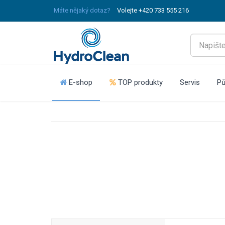
Máte nějaký dotaz?
Volejte +420 733 555 216
E-shop
TOP produkty
Servis
Pů