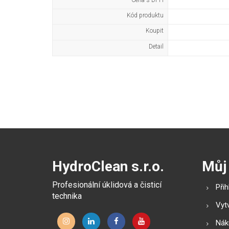
Cena s DPH
Kód produktu
Koupit
Detail
HydroClean s.r.o.
Můj
Profesionální úklidová a čisticí
Přih
technika
Vytv
Náku