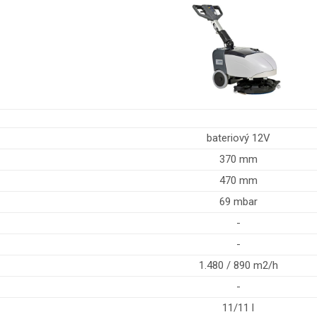
bateriový 12V
370 mm
470 mm
69 mbar
-
-
1.480 / 890 m2/h
-
11/11 l