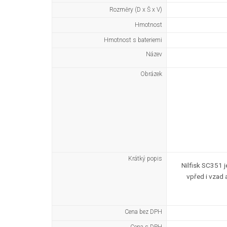
Rozměry (D x Š x V)
Hmotnost
Hmotnost s bateriemi
Název
Obrázek
Krátký popis
Nilfisk SC351 
vpřed i vzad 
Cena bez DPH