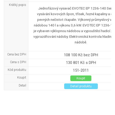
Krátký popis
Jednofázový vysavač EVOTEC EP 1236-140 Senso
vysávání kovových špon, třísek, řezné kapaliny a os
pevných nečistot i kapalin. Výkonný průmyslový vy
nádobou 140 l a výkonu 3,6 kW. EVOTEC EP 1236-14
je vybaven výklopnou nádobou a vypouštěcí hadicí p
vyprazdňování nádoby. Elektronická kontrola hladiny k
nádobě.
Cena bez DPH
108 100 Kč bez DPH
Cena s DPH
130 801 Kč s DPH
Kód produktu
151-2011
Koupit
Koupit
Detail
Detail produktu