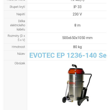
IP 33
Stupeň krytí
230 V
Napětí
Délka
8 m
elektrického
kabelu
Rozměry (D x
500x650x1050 mm
Š x V)
80 kg
Hmotnost
EVOTEC EP 1236-140 Sen
Název
Obrázek