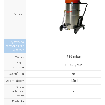
Obrázek
Vysavače a
samoobslužné
vysavače
210 mbar
Podtlak
Průtok
8.167 l/min
vzduchu
ne
Čištění filtru
140 l
Objem nádoby
Objem
-
prachového
sáčku
Elektrická