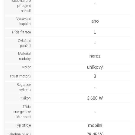
zásuvka pro
-
připojení
nářadí
Vysávání
ano
kapalin
L
Třída filtrace
Zvláštní
-
použití
Materiál
nerez
nádoby
uhlíkový
Motor
3
Počet motorů
Regulace
-
výkonu
3.600 W
Příkon
Třída
-
energetické
účinnosti
mobilní
Typ stroje
78 dB(A)
Hladina hluku