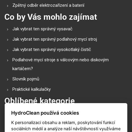
Zpětný odběr elektrozařízení a baterií
Co by Vás mohlo zajímat
Jak vybrat ten správný vysavač
Jak vybrat ten správný podlahový mycí stroj
Jak vybrat ten správný vysokotlaký čistič
Podlahové mycí stroje s válcovým nebo diskovým
kartáčem?
Slovník pojmů
Praktické kalkulačky
Oblíbené kategorie
HydroClean používá cookies
Průmyslové vysavače
K personalizaci obsahu a reklam, poskytování funkcí
Vysokotlaké čističe
sociálních médií a analýze naší návštěvnosti využíváme