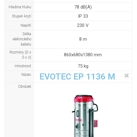
78 dB(A)
Hladina hluku
IP 33
Stupeň krytí
230 V
Napětí
Délka
8 m
elektrického
kabelu
Rozměry (D x
860x680x1380 mm
Š x V)
75 kg
Hmotnost
EVOTEC EP 1136 M
Název
Obrázek