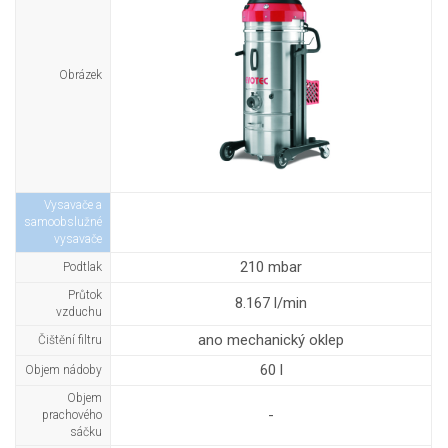
Obrázek
Vysavače a
samoobslužné
vysavače
210 mbar
Podtlak
Průtok
8.167 l/min
vzduchu
ano mechanický oklep
Čištění filtru
60 l
Objem nádoby
Objem
-
prachového
sáčku