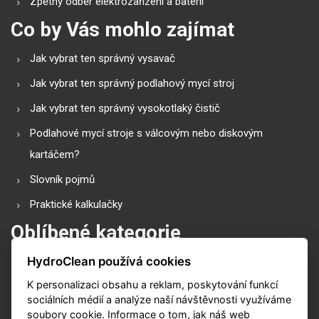
Zpětný odběr elektrozařízení a baterií
Co by Vás mohlo zajímat
Jak vybrat ten správný vysavač
Jak vybrat ten správný podlahový mycí stroj
Jak vybrat ten správný vysokotlaký čistič
Podlahové mycí stroje s válcovým nebo diskovým
kartáčem?
Slovník pojmů
Praktické kalkulačky
Oblíbené kategorie
HydroClean používá cookies
Průmyslové vysavače
K personalizaci obsahu a reklam, poskytování funkcí
Vysokotlaké čističe
sociálních médií a analýze naší návštěvnosti využíváme
Podlahové mycí stroje
soubory cookie. Informace o tom, jak náš web