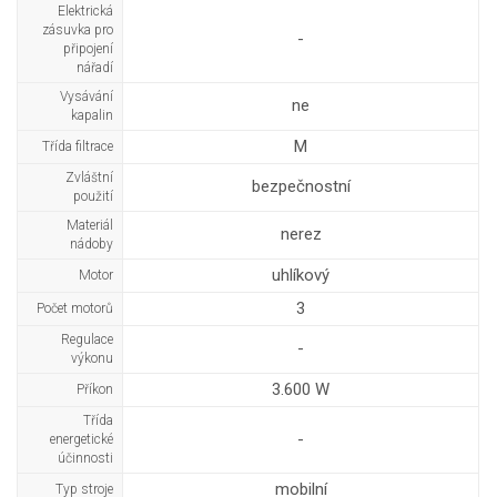
Elektrická
zásuvka pro
-
připojení
nářadí
Vysávání
ne
kapalin
M
Třída filtrace
Zvláštní
bezpečnostní
použití
Materiál
nerez
nádoby
uhlíkový
Motor
3
Počet motorů
Regulace
-
výkonu
3.600 W
Příkon
Třída
-
energetické
účinnosti
mobilní
Typ stroje