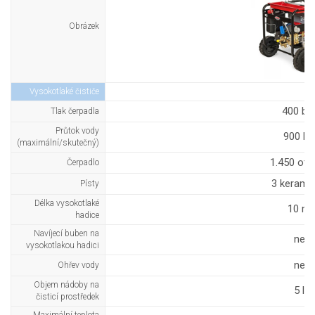
Obrázek
Vysokotlaké čističe
400 ba
Tlak čerpadla
Průtok vody
900 l/h
(maximální/skutečný)
1.450 ot/
Čerpadlo
3 kerami
Písty
Délka vysokotlaké
10 m
hadice
Navíjecí buben na
ne
vysokotlakou hadici
ne
Ohřev vody
Objem nádoby na
5 l
čisticí prostředek