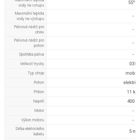
Maximální teplota
55°C
vody na vstupu
Maximální teplota
-
vody na výstupu
Palivová nádrž pro
-
ohřev
Palivová nádrž pro
-
pohon
-
Spotřeba paliva
035
Velikost trysky
mobiln
Typ stroje
elektric
Pohon
11 kW
Příkon
400 V
Napětí
-
Motor
-
Výkon motoru
Délka elektrického
5 m
kabelu