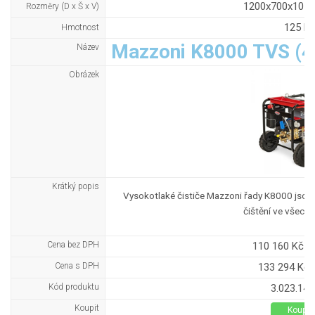
1200x700x105
Rozměry (D x Š x V)
125 kg
Hmotnost
Mazzoni K8000 TVS (4
Název
Obrázek
Krátký popis
Vysokotlaké čističe Mazzoni řady K8000 jsou 
čištění ve všech 
Cena bez DPH
110 160 Kč b
Cena s DPH
133 294 Kč 
Kód produktu
3.023.14.
Koupit
Koupit