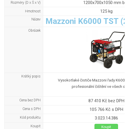
1200x700x1050 mm bo
Rozměry (D x Š x V)
125 kg
Hmotnost
Mazzoni K6000 TST (2
Název
Obrázek
Krátký popis
Vysokotlaké čističe Mazzoni řady K6000 
profesionální čištění ve všech ob
Cena bez DPH
87 410 Kč bez DPH
Cena s DPH
105 766 Kč s DPH
Kód produktu
3.023.14.386
Koupit
Koupit