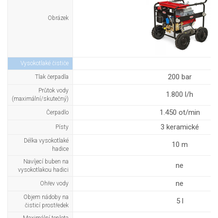
Obrázek
Vysokotlaké čističe
200 bar
Tlak čerpadla
Průtok vody
1.800 l/h
(maximální/skutečný)
1.450 ot/min
Čerpadlo
3 keramické
Písty
Délka vysokotlaké
10 m
hadice
Navíjecí buben na
ne
vysokotlakou hadici
ne
Ohřev vody
Objem nádoby na
5 l
čisticí prostředek