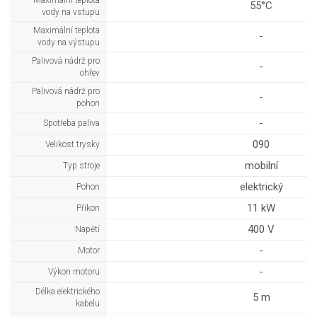
Maximální teplota
55°C
vody na vstupu
Maximální teplota
-
vody na výstupu
Palivová nádrž pro
-
ohřev
Palivová nádrž pro
-
pohon
-
Spotřeba paliva
090
Velikost trysky
mobilní
Typ stroje
elektrický
Pohon
11 kW
Příkon
400 V
Napětí
-
Motor
-
Výkon motoru
Délka elektrického
5 m
kabelu