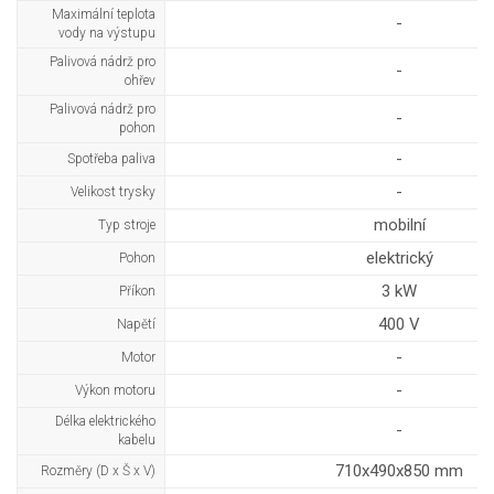
Maximální teplota
-
vody na výstupu
Palivová nádrž pro
-
ohřev
Palivová nádrž pro
-
pohon
-
Spotřeba paliva
-
Velikost trysky
mobilní
Typ stroje
elektrický
Pohon
3 kW
Příkon
400 V
Napětí
-
Motor
-
Výkon motoru
Délka elektrického
-
kabelu
710x490x850 mm
Rozměry (D x Š x V)