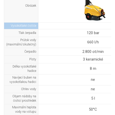
Obrázek
Vysokotlaké čističe
120 bar
Tlak čerpadla
Průtok vody
660 l/h
(maximální/skutečný)
2.800 ot/min
Čerpadlo
3 keramické
Písty
Délka vysokotlaké
8 m
hadice
Navíjecí buben na
ne
vysokotlakou hadici
ne
Ohřev vody
Objem nádoby na
5 l
čisticí prostředek
Maximální teplota
50°C
vody na vstupu