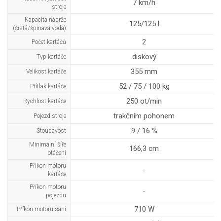
7 km/h
stroje
Kapacita nádrže
125/125 l
(čistá/špinavá voda)
2
Počet kartáčů
diskový
Typ kartáče
355 mm
Velikost kartáče
52 / 75 / 100 kg
Přítlak kartáče
250 ot/min
Rychlost kartáče
trakčním pohonem
Pojezd stroje
9 / 16 %
Stoupavost
Minimální šíře
166,3 cm
otáčení
Příkon motoru
-
kartáče
Příkon motoru
-
pojezdu
710 W
Příkon motoru sání