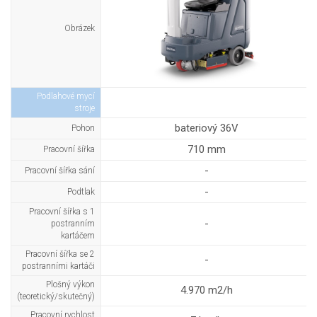
Obrázek
Podlahové mycí
stroje
bateriový 36V
Pohon
710 mm
Pracovní šířka
-
Pracovní šířka sání
-
Podtlak
Pracovní šířka s 1
-
postranním
kartáčem
Pracovní šířka se 2
-
postranními kartáči
Plošný výkon
4.970 m2/h
(teoretický/skutečný)
Pracovní rychlost