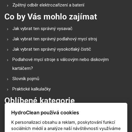
Zpětný odběr elektrozařízení a baterií
Co by Vás mohlo zajímat
Jak vybrat ten správný vysavač
Jak vybrat ten správný podlahový mycí stroj
Jak vybrat ten správný vysokotlaký čistič
Podlahové mycí stroje s válcovým nebo diskovým
kartáčem?
Slovník pojmů
Praktické kalkulačky
Oblíbené kategorie
HydroClean používá cookies
Průmyslové vysavače
K personalizaci obsahu a reklam, poskytování funkcí
Vysokotlaké čističe
sociálních médií a analýze naší návštěvnosti využíváme