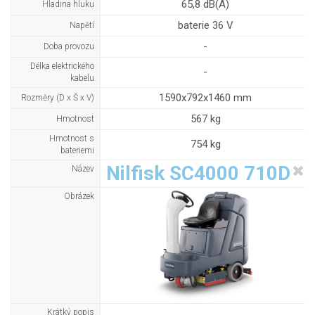
65,8 dB(A)
Hladina hluku
baterie 36 V
Napětí
-
Doba provozu
Délka elektrického
-
kabelu
1590x792x1460 mm
Rozměry (D x Š x V)
567 kg
Hmotnost
Hmotnost s
754 kg
bateriemi
Nilfisk SC4000 710D
Název
Obrázek
Krátký popis