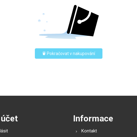
Pokračovat v nakupování
 účet
Informace
lásit
Kontakt