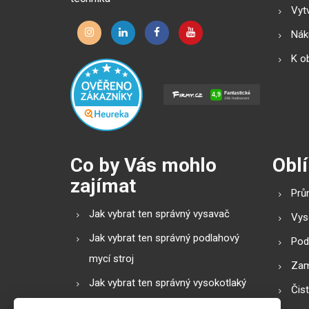
Vytv
Náku
K o
Co by Vás mohlo
Oblí
zajímat
Prů
Jak vybrat ten správný vysavač
Vys
Jak vybrat ten správný podlahový
Pod
mycí stroj
Zam
Jak vybrat ten správný vysokotlaký
Čis
čistič