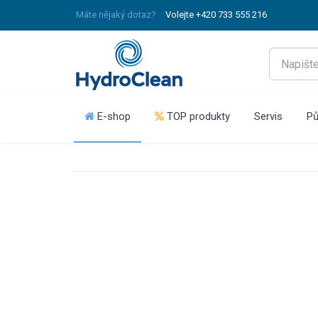
Máte nějaký dotaz?
Volejte +420 733 555 216
E-shop
TOP produkty
Servis
Pů