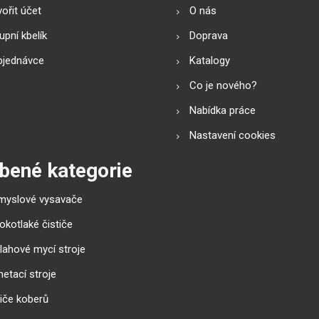
ořit účet
O nás
pní kbelík
Doprava
bjednávce
Katalogy
Co je nového?
Nabídka práce
Nastavení cookies
bené kategorie
myslové vysavače
okotlaké čističe
lahové mycí stroje
etací stroje
tiče koberů