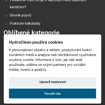
kartáčem?
Slovník pojmů
Praktické kalkulačky
Oblíbené kategorie
HydroClean používá cookies
Průmyslové vysavače
K personalizaci obsahu a reklam, poskytování funkcí
Vysokotlaké čističe
sociálních médií a analýze naší návštěvnosti využíváme
Podlahové mycí stroje
soubory cookie. Informace o tom, jak náš web
používáte, sdílíme se svými partnery pro sociální
Zametací stroje
média, inzerci a analýzy.
Čističe koberů
Upravit nastavení
Povolit vše
© 2026. Vytvořeno s
v
Nux s.r.o.