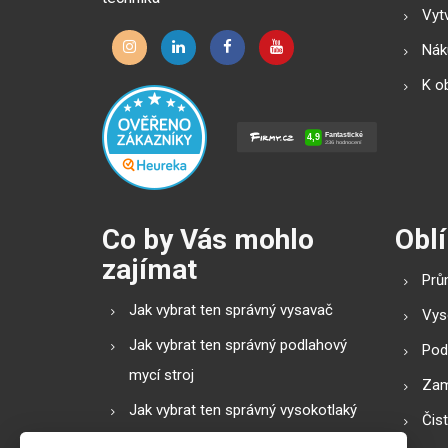
Vytv
Náku
K o
Co by Vás mohlo
Oblí
zajímat
Prů
Jak vybrat ten správný vysavač
Vys
Jak vybrat ten správný podlahový
Pod
mycí stroj
Zam
Jak vybrat ten správný vysokotlaký
Čis
čistič