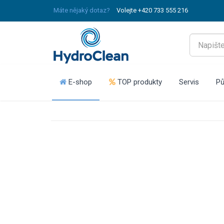
Máte nějaký dotaz?
Volejte +420 733 555 216
E-shop
TOP produkty
Servis
Pů