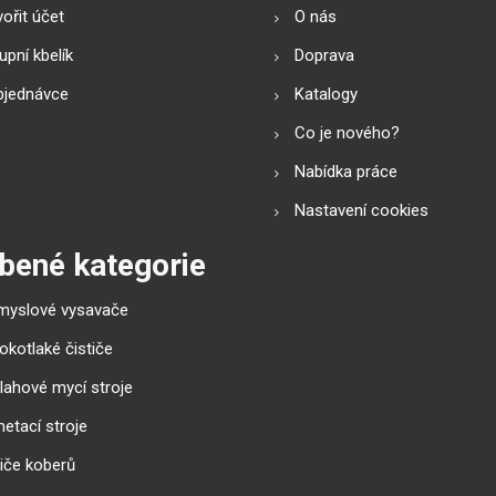
ořit účet
O nás
pní kbelík
Doprava
bjednávce
Katalogy
Co je nového?
Nabídka práce
Nastavení cookies
bené kategorie
myslové vysavače
okotlaké čističe
lahové mycí stroje
etací stroje
tiče koberů