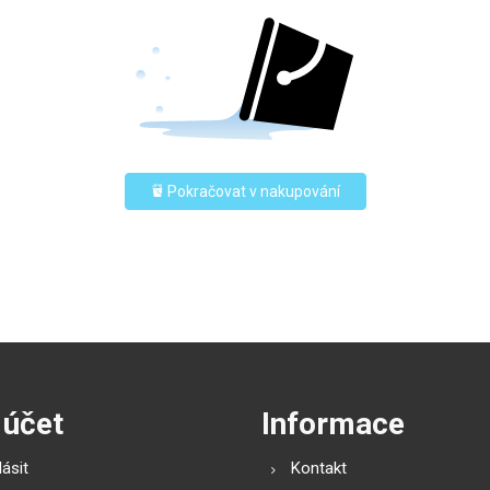
Pokračovat v nakupování
 účet
Informace
lásit
Kontakt