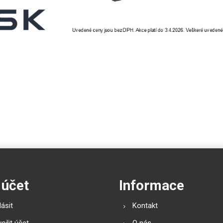
 účet
Informace
lásit
Kontakt
ořit účet
O nás