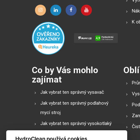
Náku
K o
Co by Vás mohlo
Oblí
zajímat
Prů
Jak vybrat ten správný vysavač
Vys
Jak vybrat ten správný podlahový
Pod
mycí stroj
Zam
Jak vybrat ten správný vysokotlaký
Čis
čistič
HydroClean používá cookies