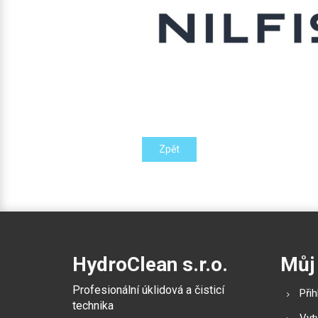
Zpět
HydroClean s.r.o.
Můj
Profesionální úklidová a čisticí
Přih
technika
Vytv