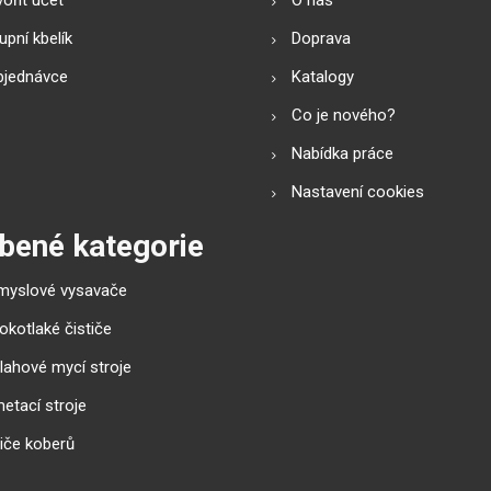
pní kbelík
Doprava
bjednávce
Katalogy
Co je nového?
Nabídka práce
Nastavení cookies
bené kategorie
myslové vysavače
okotlaké čističe
lahové mycí stroje
etací stroje
tiče koberů