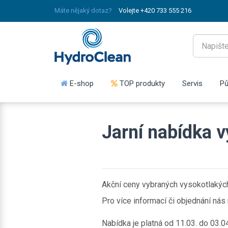
Máte nějaký dotaz?
Volejte +420 733 555 216
E-shop
TOP produkty
Servis
Pů
Jarní nabídka v
Akční ceny vybraných vysokotlakých 
Pro více informací či objednání nás
Nabídka je platná od 11.03. do 03.0