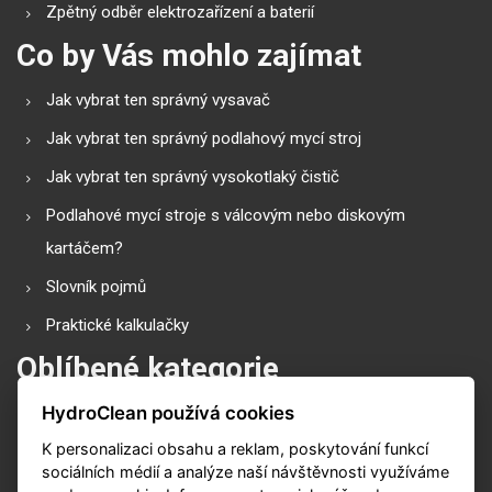
Zpětný odběr elektrozařízení a baterií
Co by Vás mohlo zajímat
Jak vybrat ten správný vysavač
Jak vybrat ten správný podlahový mycí stroj
Jak vybrat ten správný vysokotlaký čistič
Podlahové mycí stroje s válcovým nebo diskovým
kartáčem?
Slovník pojmů
Praktické kalkulačky
Oblíbené kategorie
HydroClean používá cookies
Průmyslové vysavače
K personalizaci obsahu a reklam, poskytování funkcí
Vysokotlaké čističe
sociálních médií a analýze naší návštěvnosti využíváme
Podlahové mycí stroje