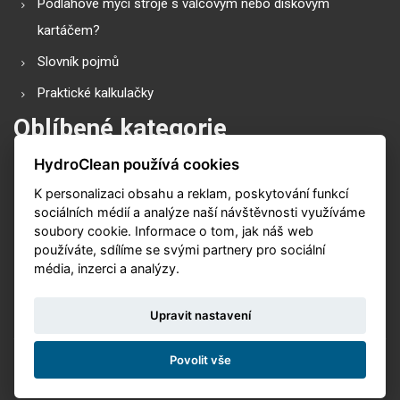
Podlahové mycí stroje s válcovým nebo diskovým
kartáčem?
Slovník pojmů
Praktické kalkulačky
Oblíbené kategorie
HydroClean používá cookies
Průmyslové vysavače
K personalizaci obsahu a reklam, poskytování funkcí
Vysokotlaké čističe
sociálních médií a analýze naší návštěvnosti využíváme
Podlahové mycí stroje
soubory cookie. Informace o tom, jak náš web
používáte, sdílíme se svými partnery pro sociální
Zametací stroje
média, inzerci a analýzy.
Čističe koberů
Upravit nastavení
Povolit vše
© 2026. Vytvořeno s
v
Nux s.r.o.